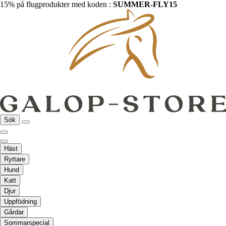
15% på flugprodukter med koden :
SUMMER-FLY15
Sök
Häst
Ryttare
Hund
Katt
Djur
Uppfödning
Gårdar
Sommarspecial