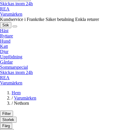
Skickas inom 24h
REA
Varumärken
Kundservice i Frankrike
Säker betalning
Enkla returer
Sök
Häst
Ryttare
Hund
Katt
Djur
Uppfödning
Gårdar
Sommarspecial
Skickas inom 24h
REA
Varumärken
Hem
/
Varumärken
/
Nethorn
Filter
Storlek
Färg