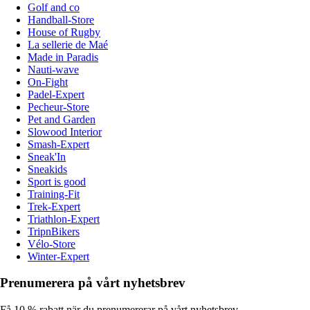
Golf and co
Handball-Store
House of Rugby
La sellerie de Maé
Made in Paradis
Nauti-wave
On-Fight
Padel-Expert
Pecheur-Store
Pet and Garden
Slowood Interior
Smash-Expert
Sneak'In
Sneakids
Sport is good
Training-Fit
Trek-Expert
Triathlon-Expert
TripnBikers
Vélo-Store
Winter-Expert
Prenumerera på vårt nyhetsbrev
Få 10 % rabatt när du prenumererar på vårt nyhetsbrev