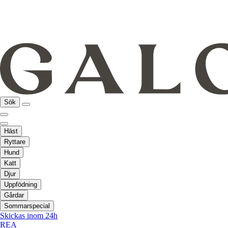
Sök
Häst
Ryttare
Hund
Katt
Djur
Uppfödning
Gårdar
Sommarspecial
Skickas inom 24h
REA