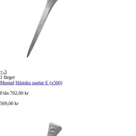
+-3
1 färger
Mustad
Hästsko naglar E (x500)
Från
702,00 kr
569,00 kr