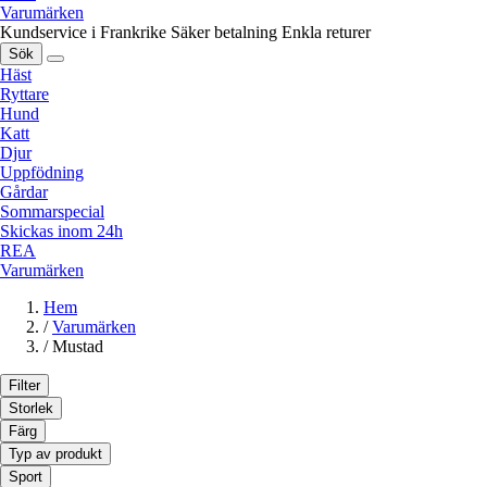
Varumärken
Kundservice i Frankrike
Säker betalning
Enkla returer
Sök
Häst
Ryttare
Hund
Katt
Djur
Uppfödning
Gårdar
Sommarspecial
Skickas inom 24h
REA
Varumärken
Hem
/
Varumärken
/
Mustad
Filter
Storlek
Färg
Typ av produkt
Sport