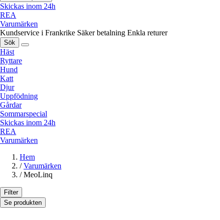
Skickas inom 24h
REA
Varumärken
Kundservice i Frankrike
Säker betalning
Enkla returer
Sök
Häst
Ryttare
Hund
Katt
Djur
Uppfödning
Gårdar
Sommarspecial
Skickas inom 24h
REA
Varumärken
Hem
/
Varumärken
/
MeoLinq
Filter
Se produkten