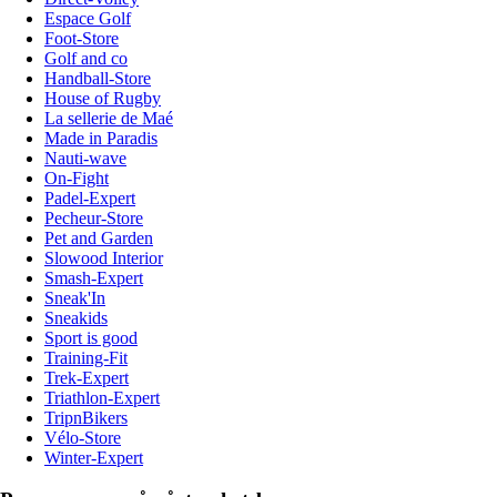
Espace Golf
Foot-Store
Golf and co
Handball-Store
House of Rugby
La sellerie de Maé
Made in Paradis
Nauti-wave
On-Fight
Padel-Expert
Pecheur-Store
Pet and Garden
Slowood Interior
Smash-Expert
Sneak'In
Sneakids
Sport is good
Training-Fit
Trek-Expert
Triathlon-Expert
TripnBikers
Vélo-Store
Winter-Expert