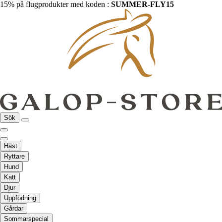
15% på flugprodukter med koden :
SUMMER-FLY15
Sök
Häst
Ryttare
Hund
Katt
Djur
Uppfödning
Gårdar
Sommarspecial