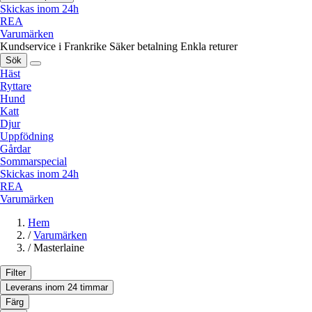
Skickas inom 24h
REA
Varumärken
Kundservice i Frankrike
Säker betalning
Enkla returer
Sök
Häst
Ryttare
Hund
Katt
Djur
Uppfödning
Gårdar
Sommarspecial
Skickas inom 24h
REA
Varumärken
Hem
/
Varumärken
/
Masterlaine
Filter
Leverans inom 24 timmar
Färg