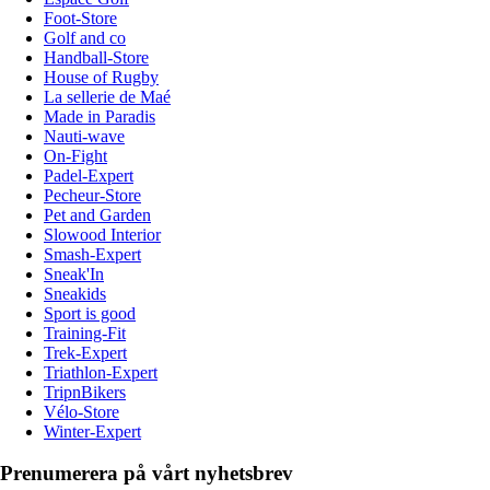
Foot-Store
Golf and co
Handball-Store
House of Rugby
La sellerie de Maé
Made in Paradis
Nauti-wave
On-Fight
Padel-Expert
Pecheur-Store
Pet and Garden
Slowood Interior
Smash-Expert
Sneak'In
Sneakids
Sport is good
Training-Fit
Trek-Expert
Triathlon-Expert
TripnBikers
Vélo-Store
Winter-Expert
Prenumerera på vårt nyhetsbrev