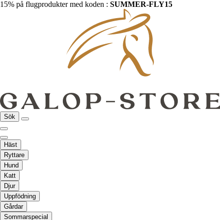
15% på flugprodukter med koden :
SUMMER-FLY15
Sök
Häst
Ryttare
Hund
Katt
Djur
Uppfödning
Gårdar
Sommarspecial