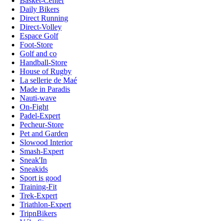
Basket-Center
Daily Bikers
Direct Running
Direct-Volley
Espace Golf
Foot-Store
Golf and co
Handball-Store
House of Rugby
La sellerie de Maé
Made in Paradis
Nauti-wave
On-Fight
Padel-Expert
Pecheur-Store
Pet and Garden
Slowood Interior
Smash-Expert
Sneak'In
Sneakids
Sport is good
Training-Fit
Trek-Expert
Triathlon-Expert
TripnBikers