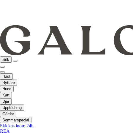
Sök
Häst
Ryttare
Hund
Katt
Djur
Uppfödning
Gårdar
Sommarspecial
Skickas inom 24h
REA