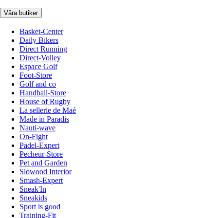
Våra butiker
Basket-Center
Daily Bikers
Direct Running
Direct-Volley
Espace Golf
Foot-Store
Golf and co
Handball-Store
House of Rugby
La sellerie de Maé
Made in Paradis
Nauti-wave
On-Fight
Padel-Expert
Pecheur-Store
Pet and Garden
Slowood Interior
Smash-Expert
Sneak'In
Sneakids
Sport is good
Training-Fit