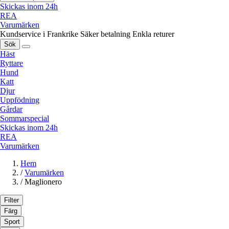
Skickas inom 24h
REA
Varumärken
Kundservice i Frankrike
Säker betalning
Enkla returer
Sök
Häst
Ryttare
Hund
Katt
Djur
Uppfödning
Gårdar
Sommarspecial
Skickas inom 24h
REA
Varumärken
Hem
/
Varumärken
/
Maglionero
Filter
Färg
Sport