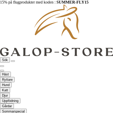
15% på flugprodukter med koden :
SUMMER-FLY15
Sök
Häst
Ryttare
Hund
Katt
Djur
Uppfödning
Gårdar
Sommarspecial