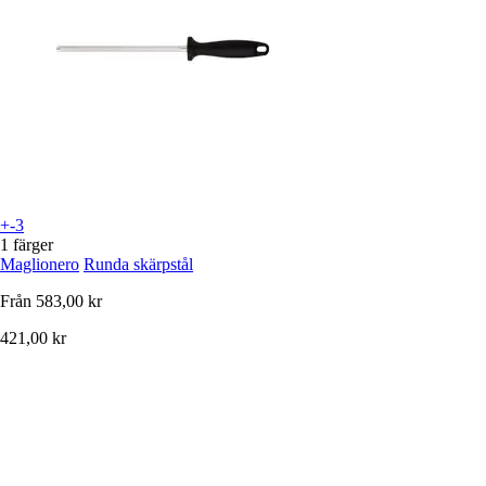
+-3
1 färger
Maglionero
Runda skärpstål
Från
583,00 kr
421,00 kr