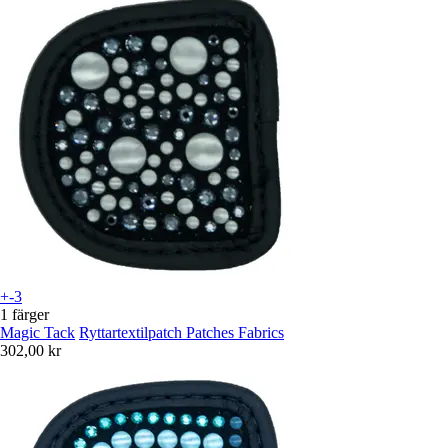
+-3
1 färger
Magic Tack
Ryttartextilpatch Patches Fabrics
302,00 kr