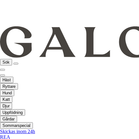
Sök
Häst
Ryttare
Hund
Katt
Djur
Uppfödning
Gårdar
Sommarspecial
Skickas inom 24h
REA