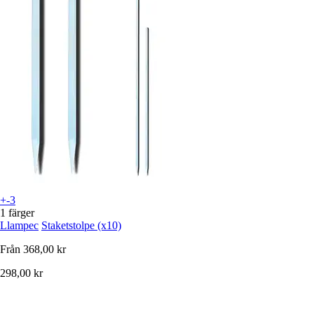
+-3
1 färger
Llampec
Staketstolpe (x10)
Från
368,00 kr
298,00 kr