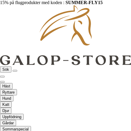
15% på flugprodukter med koden :
SUMMER-FLY15
Sök
Häst
Ryttare
Hund
Katt
Djur
Uppfödning
Gårdar
Sommarspecial