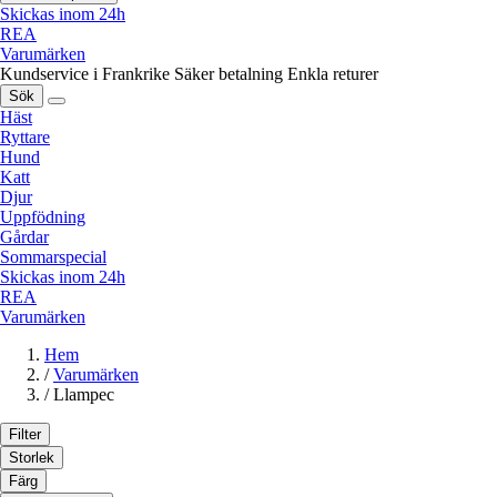
Skickas inom 24h
REA
Varumärken
Kundservice i Frankrike
Säker betalning
Enkla returer
Sök
Häst
Ryttare
Hund
Katt
Djur
Uppfödning
Gårdar
Sommarspecial
Skickas inom 24h
REA
Varumärken
Hem
/
Varumärken
/
Llampec
Filter
Storlek
Färg