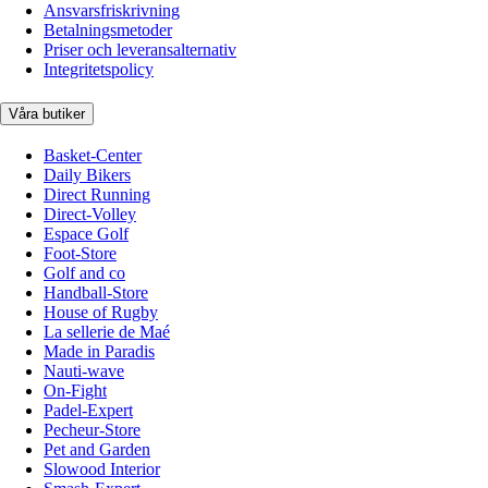
Ansvarsfriskrivning
Betalningsmetoder
Priser och leveransalternativ
Integritetspolicy
Våra butiker
Basket-Center
Daily Bikers
Direct Running
Direct-Volley
Espace Golf
Foot-Store
Golf and co
Handball-Store
House of Rugby
La sellerie de Maé
Made in Paradis
Nauti-wave
On-Fight
Padel-Expert
Pecheur-Store
Pet and Garden
Slowood Interior