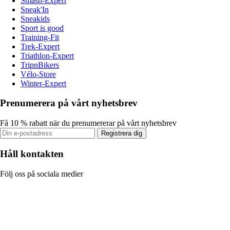
Smash-Expert
Sneak'In
Sneakids
Sport is good
Training-Fit
Trek-Expert
Triathlon-Expert
TripnBikers
Vélo-Store
Winter-Expert
Prenumerera på vårt nyhetsbrev
Få 10 % rabatt när du prenumererar på vårt nyhetsbrev
Registrera dig
Håll kontakten
Följ oss på sociala medier