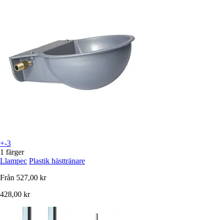
+-3
1 färger
Llampec
Plastik hästtränare
Från
527,00 kr
428,00 kr