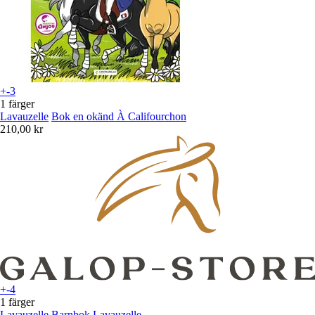
+-3
1 färger
Lavauzelle
Bok en okänd À Califourchon
210,00 kr
+-4
1 färger
Lavauzelle
Barnbok Lavauzelle