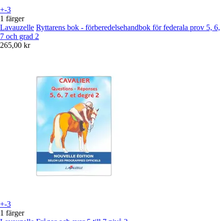
+-3
1 färger
Lavauzelle
Ryttarens bok - förberedelsehandbok för federala prov 5, 6,
7 och grad 2
265,00 kr
+-3
1 färger