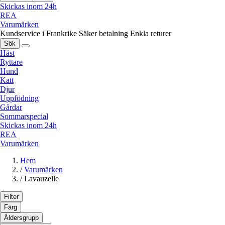
Skickas inom 24h
REA
Varumärken
Kundservice i Frankrike
Säker betalning
Enkla returer
Sök
Häst
Ryttare
Hund
Katt
Djur
Uppfödning
Gårdar
Sommarspecial
Skickas inom 24h
REA
Varumärken
Hem
/
Varumärken
/
Lavauzelle
Filter
Färg
Åldersgrupp