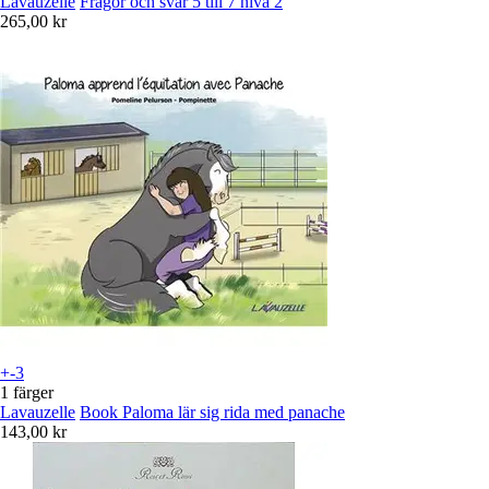
Lavauzelle
Frågor och svar 5 till 7 nivå 2
265,00 kr
+-3
1 färger
Lavauzelle
Book Paloma lär sig rida med panache
143,00 kr