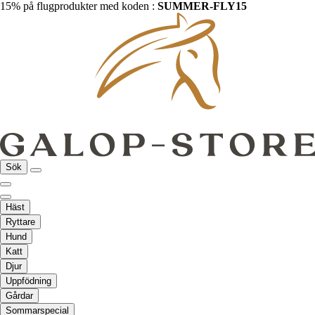
15% på flugprodukter med koden :
SUMMER-FLY15
Sök
Häst
Ryttare
Hund
Katt
Djur
Uppfödning
Gårdar
Sommarspecial