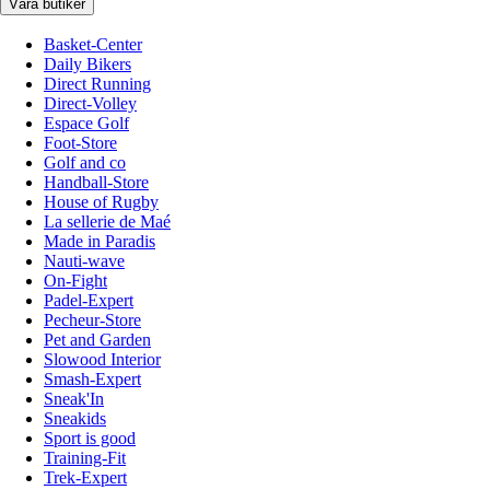
Våra butiker
Basket-Center
Daily Bikers
Direct Running
Direct-Volley
Espace Golf
Foot-Store
Golf and co
Handball-Store
House of Rugby
La sellerie de Maé
Made in Paradis
Nauti-wave
On-Fight
Padel-Expert
Pecheur-Store
Pet and Garden
Slowood Interior
Smash-Expert
Sneak'In
Sneakids
Sport is good
Training-Fit
Trek-Expert