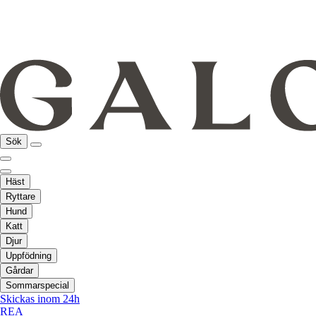
Sök
Häst
Ryttare
Hund
Katt
Djur
Uppfödning
Gårdar
Sommarspecial
Skickas inom 24h
REA