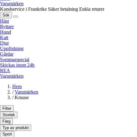
Varumärken
Kundservice i Frankrike
Säker betalning
Enkla returer
Sök
Häst
Ryttare
Hund
Katt
Djur
Uppfödning
Gårdar
Sommarspecial
Skickas inom 24h
REA
Varumärken
Hem
/
Varumärken
/
Kruuse
Filter
Storlek
Färg
Typ av produkt
Sport