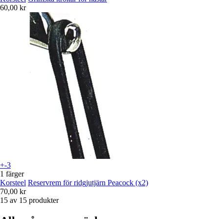
60,00 kr
+-3
1 färger
Korsteel
Reservrem för ridgjutjärn Peacock (x2)
70,00 kr
15 av 15 produkter