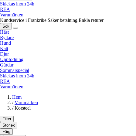
Skickas inom 24h
REA
Varumärken
Kundservice i Frankrike
Säker betalning
Enkla returer
Sök
Häst
Ryttare
Hund
Katt
Djur
Uppfödning
Gårdar
Sommarspecial
Skickas inom 24h
REA
Varumärken
Hem
/
Varumärken
/
Korsteel
Filter
Storlek
Färg