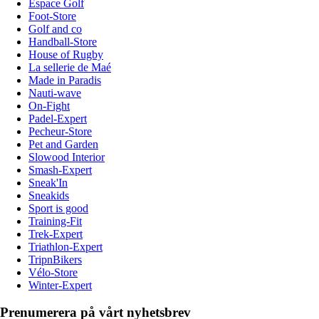
Espace Golf
Foot-Store
Golf and co
Handball-Store
House of Rugby
La sellerie de Maé
Made in Paradis
Nauti-wave
On-Fight
Padel-Expert
Pecheur-Store
Pet and Garden
Slowood Interior
Smash-Expert
Sneak'In
Sneakids
Sport is good
Training-Fit
Trek-Expert
Triathlon-Expert
TripnBikers
Vélo-Store
Winter-Expert
Prenumerera på vårt nyhetsbrev