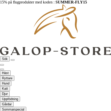
15% på flugprodukter med koden :
SUMMER-FLY15
Sök
Häst
Ryttare
Hund
Katt
Djur
Uppfödning
Gårdar
Sommarspecial