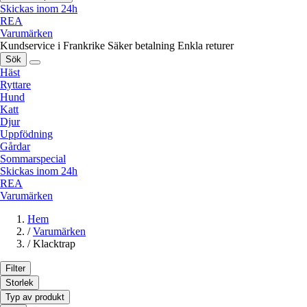
Skickas inom 24h
REA
Varumärken
Kundservice i Frankrike
Säker betalning
Enkla returer
Sök
Häst
Ryttare
Hund
Katt
Djur
Uppfödning
Gårdar
Sommarspecial
Skickas inom 24h
REA
Varumärken
Hem
/
Varumärken
/
Klacktrap
Filter
Storlek
Typ av produkt