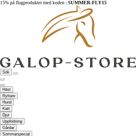
15% på flugprodukter med koden :
SUMMER-FLY15
Sök
Häst
Ryttare
Hund
Katt
Djur
Uppfödning
Gårdar
Sommarspecial