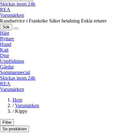
Skickas inom 24h
REA
Varumärken
Kundservice i Frankrike
Säker betalning
Enkla returer
Sök
Häst
Ryttare
Hund
Katt
Djur
Uppfödning
Gårdar
Sommarspecial
Skickas inom 24h
REA
Varumärken
Hem
/
Varumärken
/
Kippy
Filter
Se produkten