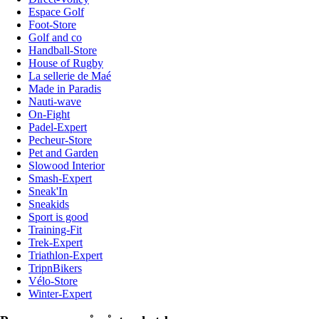
Espace Golf
Foot-Store
Golf and co
Handball-Store
House of Rugby
La sellerie de Maé
Made in Paradis
Nauti-wave
On-Fight
Padel-Expert
Pecheur-Store
Pet and Garden
Slowood Interior
Smash-Expert
Sneak'In
Sneakids
Sport is good
Training-Fit
Trek-Expert
Triathlon-Expert
TripnBikers
Vélo-Store
Winter-Expert