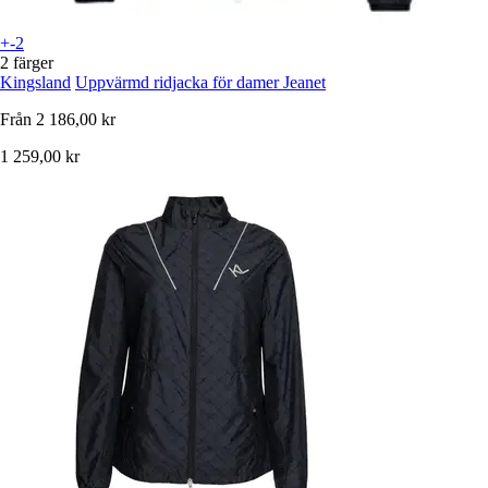
+-2
2 färger
Kingsland
Uppvärmd ridjacka för damer Jeanet
Från
2 186,00 kr
1 259,00 kr