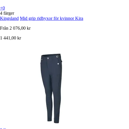
+0
4 färger
Kingsland
Mid grip ridbyxor för kvinnor Kira
Från
2 076,00 kr
1 441,00 kr