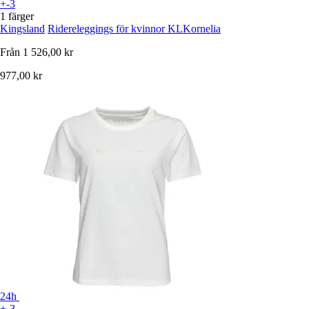
+-3
1 färger
Kingsland
Ridereleggings för kvinnor KLKornelia
Från
1 526,00 kr
977,00 kr
24h
+-3