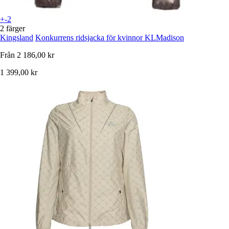
+-2
2 färger
Kingsland
Konkurrens ridsjacka för kvinnor KLMadison
Från
2 186,00 kr
1 399,00 kr