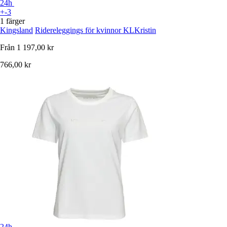
24h
+-3
1 färger
Kingsland
Ridereleggings för kvinnor KLKristin
Från
1 197,00 kr
766,00 kr
24h