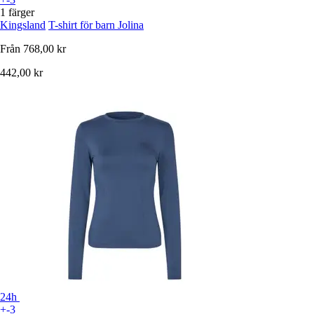
1 färger
Kingsland
T-shirt för barn Jolina
Från
768,00 kr
442,00 kr
24h
+-3