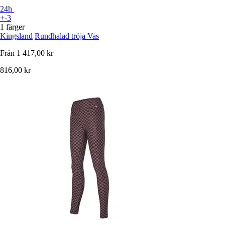
24h
+-3
1 färger
Kingsland
Rundhalad tröja Vas
Från
1 417,00 kr
816,00 kr