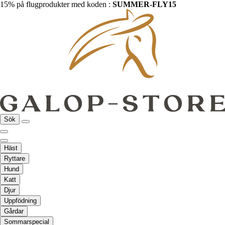
15% på flugprodukter med koden :
SUMMER-FLY15
Sök
Häst
Ryttare
Hund
Katt
Djur
Uppfödning
Gårdar
Sommarspecial