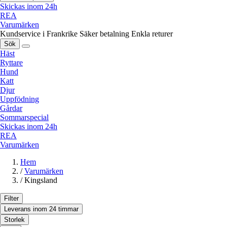
Skickas inom 24h
REA
Varumärken
Kundservice i Frankrike
Säker betalning
Enkla returer
Sök
Häst
Ryttare
Hund
Katt
Djur
Uppfödning
Gårdar
Sommarspecial
Skickas inom 24h
REA
Varumärken
Hem
/
Varumärken
/
Kingsland
Filter
Leverans inom 24 timmar
Storlek