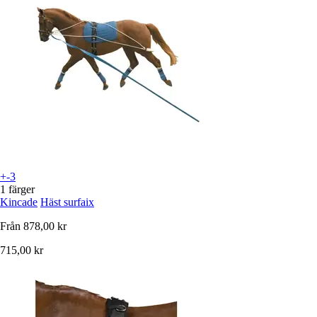
+-3
1 färger
Kincade
Häst surfaix
Från
878,00 kr
715,00 kr