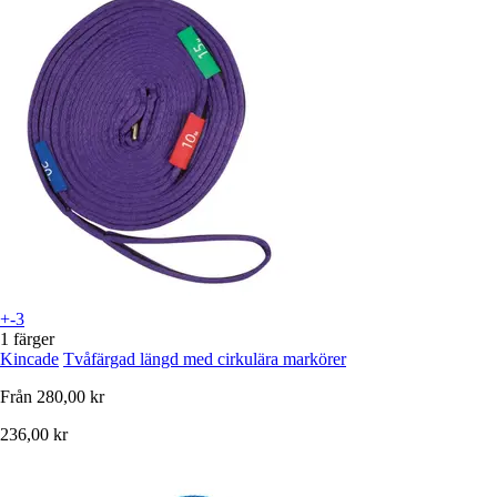
+-3
1 färger
Kincade
Tvåfärgad längd med cirkulära markörer
Från
280,00 kr
236,00 kr