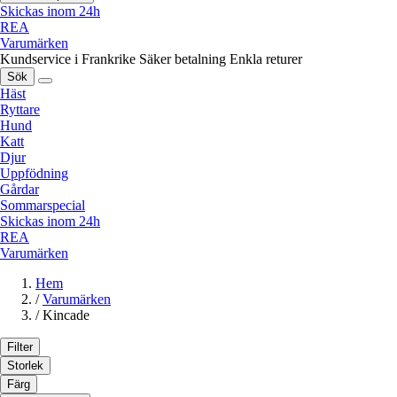
Skickas inom 24h
REA
Varumärken
Kundservice i Frankrike
Säker betalning
Enkla returer
Sök
Häst
Ryttare
Hund
Katt
Djur
Uppfödning
Gårdar
Sommarspecial
Skickas inom 24h
REA
Varumärken
Hem
/
Varumärken
/
Kincade
Filter
Storlek
Färg