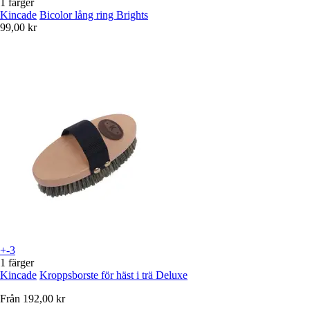
1 färger
Kincade
Bicolor lång ring Brights
99,00 kr
+-3
1 färger
Kincade
Kroppsborste för häst i trä Deluxe
Från
192,00 kr