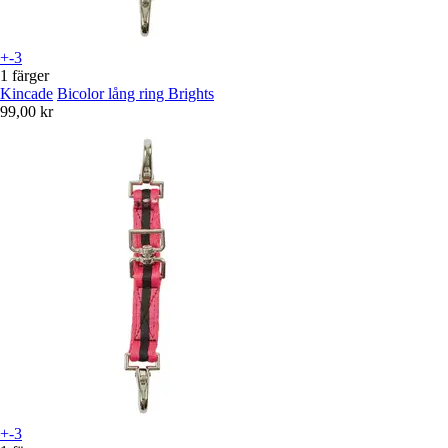
+-3
1 färger
Kincade
Bicolor lång ring Brights
99,00 kr
+-3