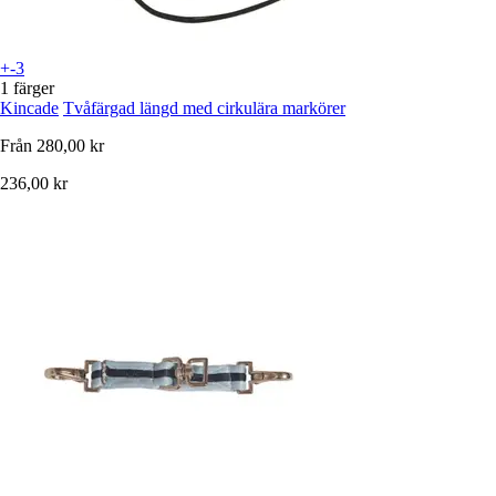
+-3
1 färger
Kincade
Tvåfärgad längd med cirkulära markörer
Från
280,00 kr
236,00 kr