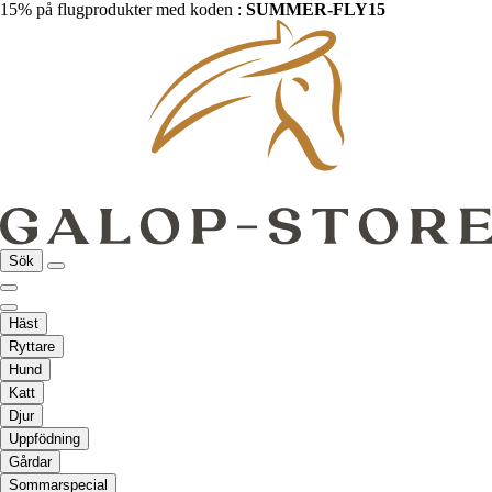
15% på flugprodukter med koden :
SUMMER-FLY15
Sök
Häst
Ryttare
Hund
Katt
Djur
Uppfödning
Gårdar
Sommarspecial