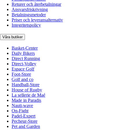
Returer och återbetalningar
Ansvarsfriskrivning
Betalningsmetoder
Priser och leveransalternativ
Integritetspolicy
Våra butiker
Basket-Center
Daily Bikers
Direct Running
Direct-Volley
Espace Golf
Foot-Store
Golf and co
Handball-Store
House of Rugby
La sellerie de Maé
Made in Paradis
Nauti-wave
On-Fight
Padel-Expert
Pecheur-Store
Pet and Garden