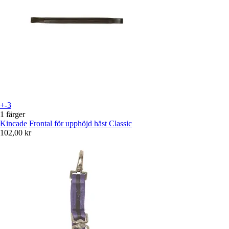
+-3
1 färger
Kincade
Frontal för upphöjd häst Classic
102,00 kr