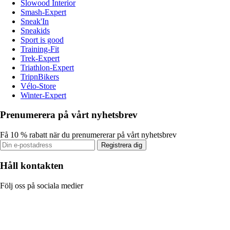
Slowood Interior
Smash-Expert
Sneak'In
Sneakids
Sport is good
Training-Fit
Trek-Expert
Triathlon-Expert
TripnBikers
Vélo-Store
Winter-Expert
Prenumerera på vårt nyhetsbrev
Få 10 % rabatt när du prenumererar på vårt nyhetsbrev
Registrera dig
Håll kontakten
Följ oss på sociala medier