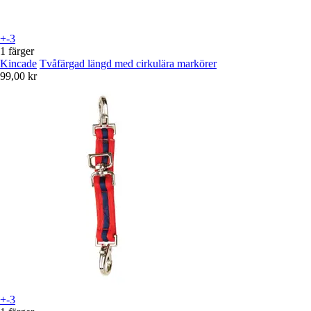
+-3
1 färger
Kincade
Tvåfärgad längd med cirkulära markörer
99,00 kr
+-3