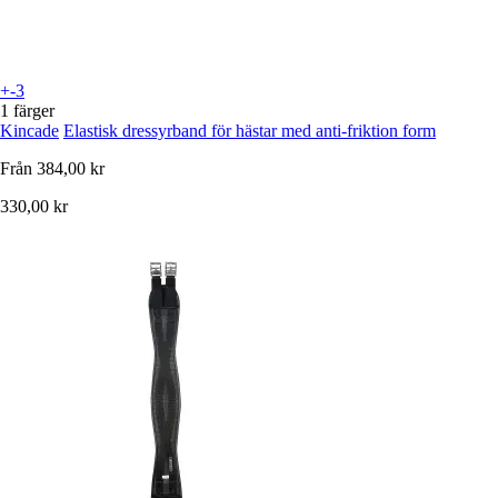
+-3
1 färger
Kincade
Elastisk dressyrband för hästar med anti-friktion form
Från
384,00 kr
330,00 kr