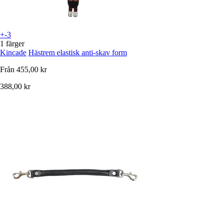
+-3
1 färger
Kincade
Hästrem elastisk anti-skav form
Från
455,00 kr
388,00 kr