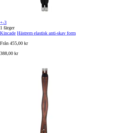
+-3
1 färger
Kincade
Hästrem elastisk anti-skav form
Från
455,00 kr
388,00 kr