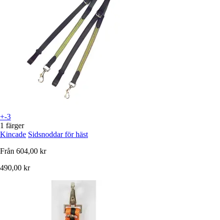
+-3
1 färger
Kincade
Sidsnoddar för häst
Från
604,00 kr
490,00 kr