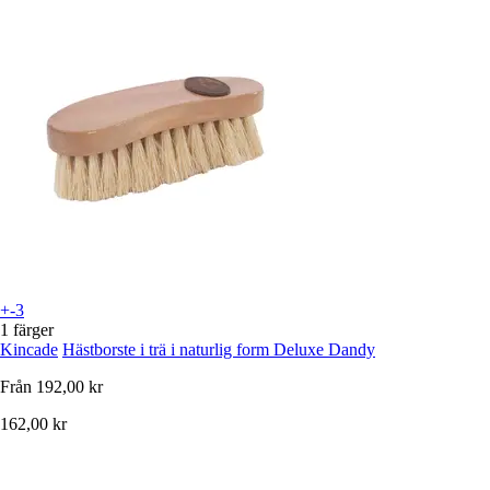
+-3
1 färger
Kincade
Hästborste i trä i naturlig form Deluxe Dandy
Från
192,00 kr
162,00 kr