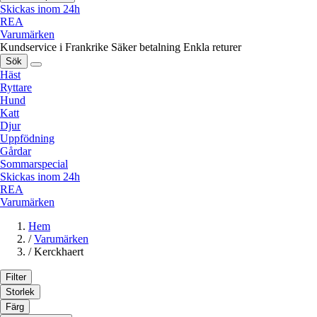
Skickas inom 24h
REA
Varumärken
Kundservice i Frankrike
Säker betalning
Enkla returer
Sök
Häst
Ryttare
Hund
Katt
Djur
Uppfödning
Gårdar
Sommarspecial
Skickas inom 24h
REA
Varumärken
Hem
/
Varumärken
/
Kerckhaert
Filter
Storlek
Färg