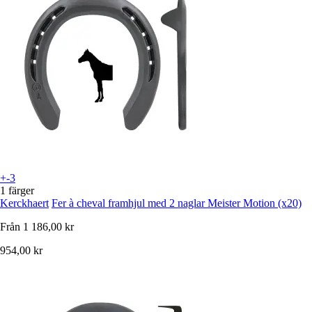
+-3
1 färger
Kerckhaert
Fer à cheval framhjul med 2 naglar Meister Motion (x20)
Från
1 186,00 kr
954,00 kr