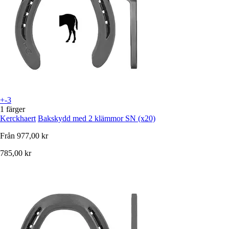
+-3
1 färger
Kerckhaert
Bakskydd med 2 klämmor SN (x20)
Från
977,00 kr
785,00 kr