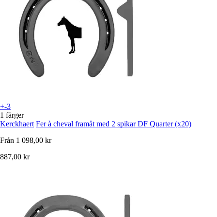
+-3
1 färger
Kerckhaert
Fer à cheval framåt med 2 spikar DF Quarter (x20)
Från
1 098,00 kr
887,00 kr