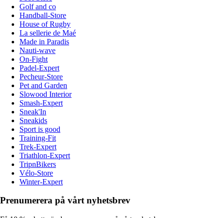
Golf and co
Handball-Store
House of Rugby
La sellerie de Maé
Made in Paradis
Nauti-wave
On-Fight
Padel-Expert
Pecheur-Store
Pet and Garden
Slowood Interior
Smash-Expert
Sneak'In
Sneakids
Sport is good
Training-Fit
Trek-Expert
Triathlon-Expert
TripnBikers
Vélo-Store
Winter-Expert
Prenumerera på vårt nyhetsbrev