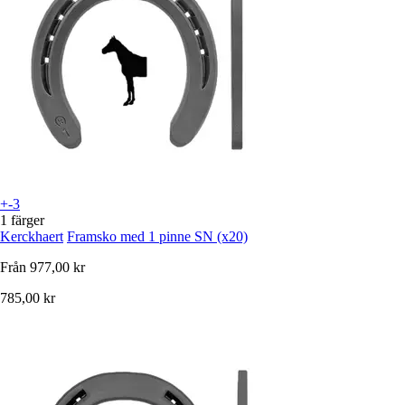
+-3
1 färger
Kerckhaert
Framsko med 1 pinne SN (x20)
Från
977,00 kr
785,00 kr