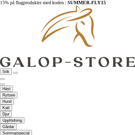
15% på flugprodukter med koden :
SUMMER-FLY15
Sök
Häst
Ryttare
Hund
Katt
Djur
Uppfödning
Gårdar
Sommarspecial