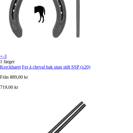
+-3
1 färger
Kerckhaert
Fer à cheval bak utan stift SSP (x20)
Från
889,00 kr
719,00 kr