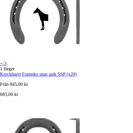
+-3
1 färger
Kerckhaert
Framsko utan spik SSP (x20)
Från
845,00 kr
685,00 kr