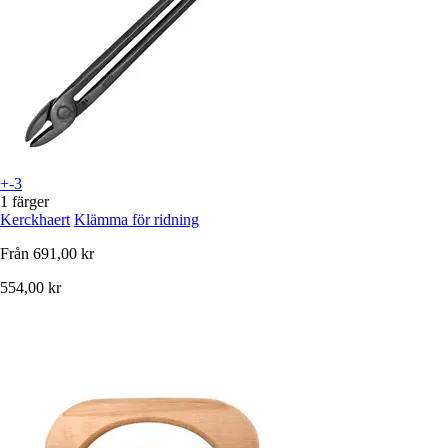
+-3
1 färger
Kerckhaert
Klämma för ridning
Från
691,00 kr
554,00 kr