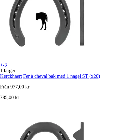
+-3
1 färger
Kerckhaert
Fer à cheval bak med 1 nagel ST (x20)
Från
977,00 kr
785,00 kr