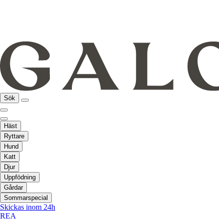
Sök
Häst
Ryttare
Hund
Katt
Djur
Uppfödning
Gårdar
Sommarspecial
Skickas inom 24h
REA