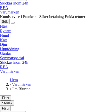
Skickas inom 24h
REA
Varumärken
Kundservice i Frankrike
Säker betalning
Enkla returer
Sök
Häst
Ryttare
Hund
Katt
Djur
Uppfödning
Gårdar
Sommarspecial
Skickas inom 24h
REA
Varumärken
Hem
/
Varumärken
/
Jim Blurton
Filter
Storlek
Färg