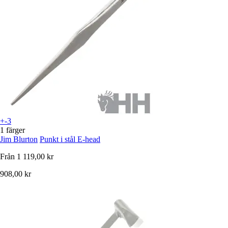
+-3
1 färger
Jim Blurton
Punkt i stål E-head
Från
1 119,00 kr
908,00 kr