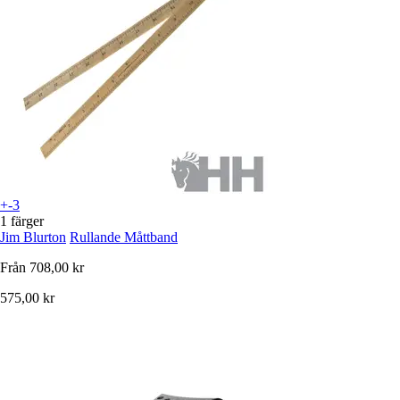
+-3
1 färger
Jim Blurton
Rullande Måttband
Från
708,00 kr
575,00 kr