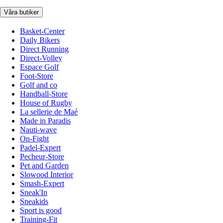
Våra butiker
Basket-Center
Daily Bikers
Direct Running
Direct-Volley
Espace Golf
Foot-Store
Golf and co
Handball-Store
House of Rugby
La sellerie de Maé
Made in Paradis
Nauti-wave
On-Fight
Padel-Expert
Pecheur-Store
Pet and Garden
Slowood Interior
Smash-Expert
Sneak'In
Sneakids
Sport is good
Training-Fit