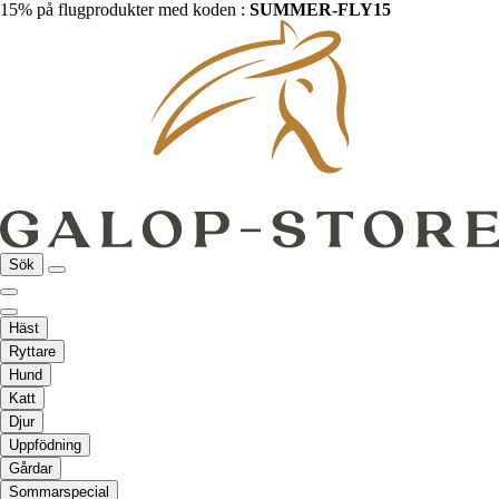
15% på flugprodukter med koden :
SUMMER-FLY15
Sök
Häst
Ryttare
Hund
Katt
Djur
Uppfödning
Gårdar
Sommarspecial