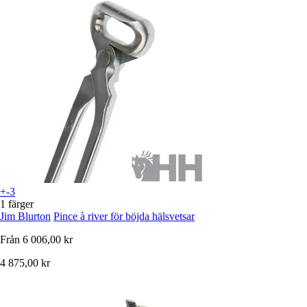
+-3
1 färger
Jim Blurton
Pince à river för böjda hälsvetsar
Från
6 006,00 kr
4 875,00 kr