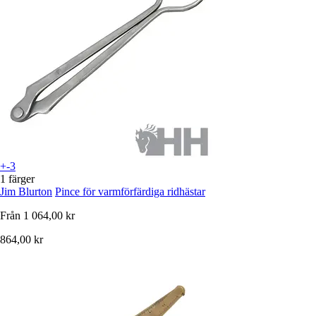
+-3
1 färger
Jim Blurton
Pince för varmförfärdiga ridhästar
Från
1 064,00 kr
864,00 kr