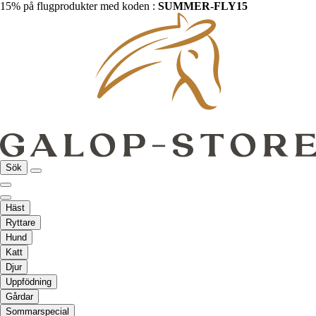
15% på flugprodukter med koden :
SUMMER-FLY15
Sök
Häst
Ryttare
Hund
Katt
Djur
Uppfödning
Gårdar
Sommarspecial