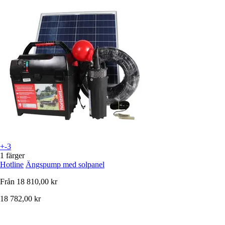
+-3
1 färger
Hotline
Ängspump med solpanel
Från
18 810,00 kr
18 782,00 kr