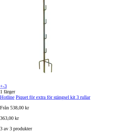
+-3
1 färger
Hotline
Piquet för extra för stängsel kit 3 rullar
Från
538,00 kr
363,00 kr
3 av 3 produkter