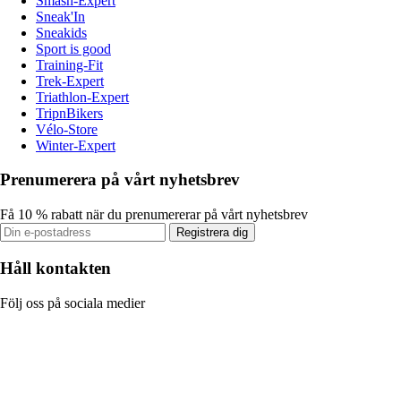
Smash-Expert
Sneak'In
Sneakids
Sport is good
Training-Fit
Trek-Expert
Triathlon-Expert
TripnBikers
Vélo-Store
Winter-Expert
Prenumerera på vårt nyhetsbrev
Få 10 % rabatt när du prenumererar på vårt nyhetsbrev
Registrera dig
Håll kontakten
Följ oss på sociala medier