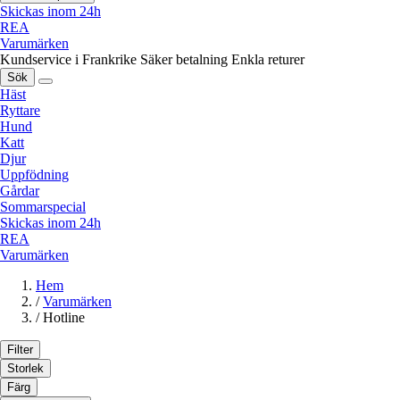
Skickas inom 24h
REA
Varumärken
Kundservice i Frankrike
Säker betalning
Enkla returer
Sök
Häst
Ryttare
Hund
Katt
Djur
Uppfödning
Gårdar
Sommarspecial
Skickas inom 24h
REA
Varumärken
Hem
/
Varumärken
/
Hotline
Filter
Storlek
Färg