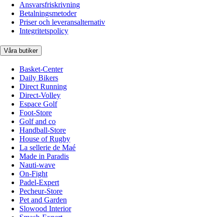
Ansvarsfriskrivning
Betalningsmetoder
Priser och leveransalternativ
Integritetspolicy
Våra butiker
Basket-Center
Daily Bikers
Direct Running
Direct-Volley
Espace Golf
Foot-Store
Golf and co
Handball-Store
House of Rugby
La sellerie de Maé
Made in Paradis
Nauti-wave
On-Fight
Padel-Expert
Pecheur-Store
Pet and Garden
Slowood Interior