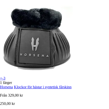
+-3
1 färger
Horsena
Klockor för hästar i syntetisk fårskinn
Från
329,00 kr
250,00 kr