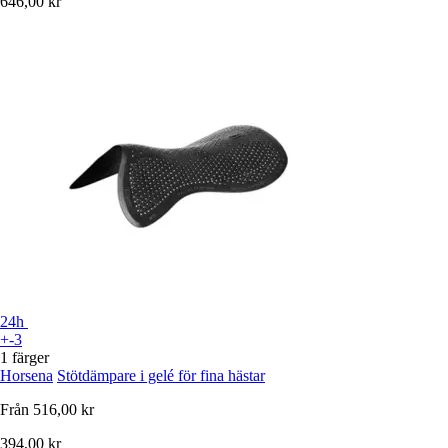
646,00 kr
24h
+-3
1 färger
Horsena
Stötdämpare i gelé för fina hästar
Från
516,00 kr
394,00 kr