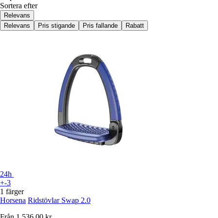
Sortera efter
Relevans
Relevans
Pris stigande
Pris fallande
Rabatt
24h
+-3
1 färger
Horsena
Ridstövlar Swap 2.0
Från
1 536,00 kr