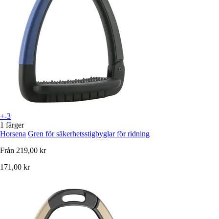
+-3
1 färger
Horsena
Gren för säkerhetsstigbyglar för ridning
Från
219,00 kr
171,00 kr