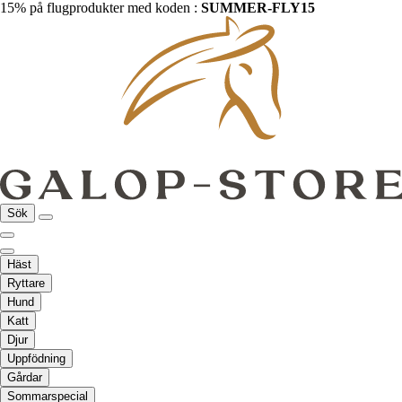
15% på flugprodukter med koden :
SUMMER-FLY15
Sök
Häst
Ryttare
Hund
Katt
Djur
Uppfödning
Gårdar
Sommarspecial