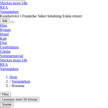
Skickas inom 24h
REA
Varumärken
Kundservice i Frankrike
Säker betalning
Enkla returer
Sök
Häst
Ryttare
Hund
Katt
Djur
Uppfödning
Gårdar
Sommarspecial
Skickas inom 24h
REA
Varumärken
Hem
/
Varumärken
/
Horsena
Filter
Leverans inom 24 timmar
Storlek