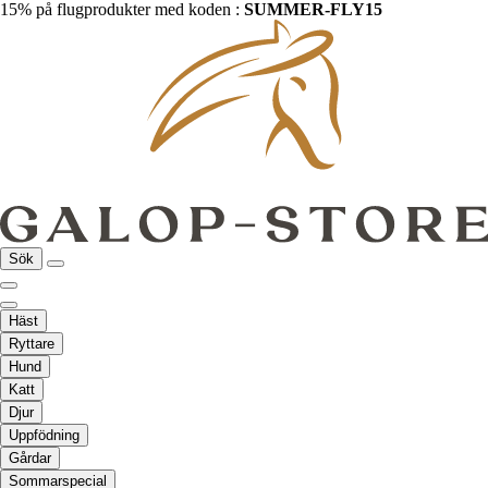
15% på flugprodukter med koden :
SUMMER-FLY15
Sök
Häst
Ryttare
Hund
Katt
Djur
Uppfödning
Gårdar
Sommarspecial