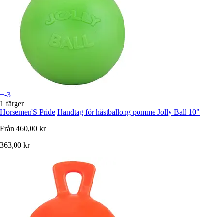
+-3
1 färger
Horsemen'S Pride
Handtag för hästballong pomme Jolly Ball 10"
Från
460,00 kr
363,00 kr