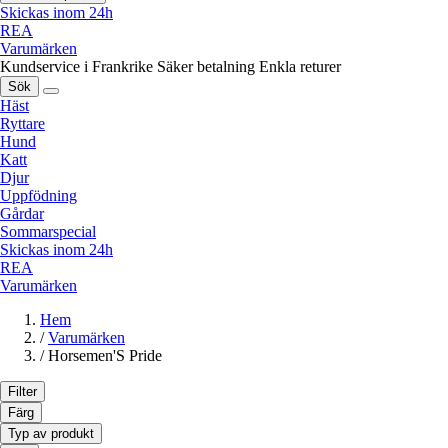
Skickas inom 24h
REA
Varumärken
Kundservice i Frankrike
Säker betalning
Enkla returer
Sök
Häst
Ryttare
Hund
Katt
Djur
Uppfödning
Gårdar
Sommarspecial
Skickas inom 24h
REA
Varumärken
Hem
/
Varumärken
/
Horsemen'S Pride
Filter
Färg
Typ av produkt