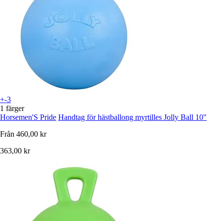
+-3
1 färger
Horsemen'S Pride
Handtag för hästballong myrtilles Jolly Ball 10"
Från
460,00 kr
363,00 kr