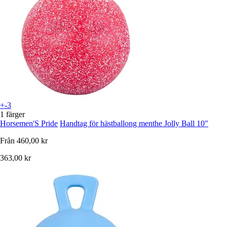
+-3
1 färger
Horsemen'S Pride
Handtag för hästballong menthe Jolly Ball 10"
Från
460,00 kr
363,00 kr