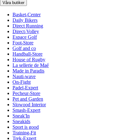
Våra butiker
Basket-Center
Daily Bikers
Direct Running
Direct-Volley
Espace Golf
Foot-Store
Golf and co
Handball-Store
House of Rugby
La sellerie de Maé
Made in Paradis
Nauti-wave
On-Fight
Padel-Expert
Pecheur-Store
Pet and Garden
Slowood Interior
Smash-Expert
Sneak'In
Sneakids
Sport is good
Training-Fit
Trek-Expert