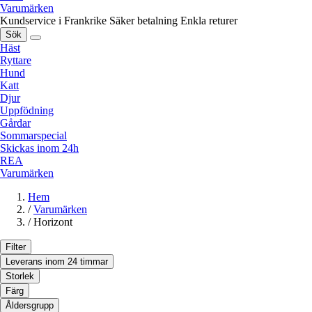
Varumärken
Kundservice i Frankrike
Säker betalning
Enkla returer
Sök
Häst
Ryttare
Hund
Katt
Djur
Uppfödning
Gårdar
Sommarspecial
Skickas inom 24h
REA
Varumärken
Hem
/
Varumärken
/
Horizont
Filter
Leverans inom 24 timmar
Storlek
Färg
Åldersgrupp