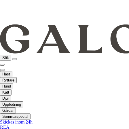
Sök
Häst
Ryttare
Hund
Katt
Djur
Uppfödning
Gårdar
Sommarspecial
Skickas inom 24h
REA