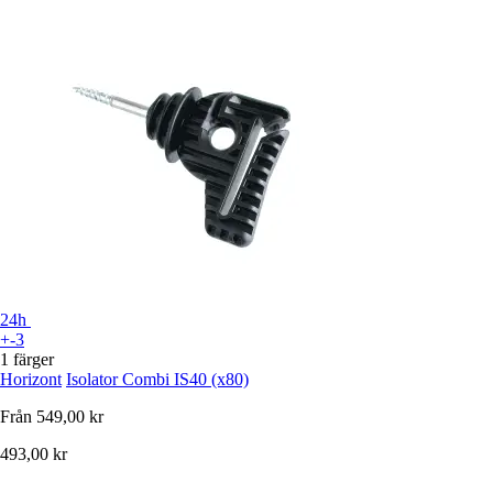
24h
+-3
1 färger
Horizont
Isolator Combi IS40 (x80)
Från
549,00 kr
493,00 kr