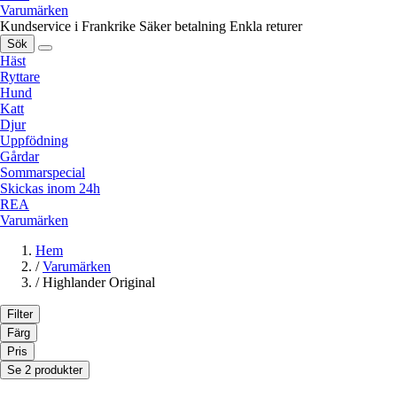
Varumärken
Kundservice i Frankrike
Säker betalning
Enkla returer
Sök
Häst
Ryttare
Hund
Katt
Djur
Uppfödning
Gårdar
Sommarspecial
Skickas inom 24h
REA
Varumärken
Hem
/
Varumärken
/
Highlander Original
Filter
Färg
Pris
Se 2 produkter