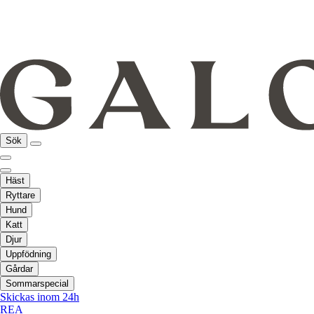
Sök
Häst
Ryttare
Hund
Katt
Djur
Uppfödning
Gårdar
Sommarspecial
Skickas inom 24h
REA