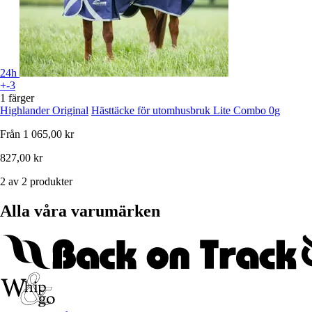
24h
+-3
1 färger
Highlander Original
Hästtäcke för utomhusbruk Lite Combo 0g
Från
1 065,00 kr
827,00 kr
2 av 2 produkter
Alla våra varumärken