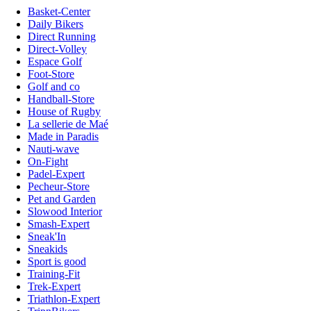
Basket-Center
Daily Bikers
Direct Running
Direct-Volley
Espace Golf
Foot-Store
Golf and co
Handball-Store
House of Rugby
La sellerie de Maé
Made in Paradis
Nauti-wave
On-Fight
Padel-Expert
Pecheur-Store
Pet and Garden
Slowood Interior
Smash-Expert
Sneak'In
Sneakids
Sport is good
Training-Fit
Trek-Expert
Triathlon-Expert