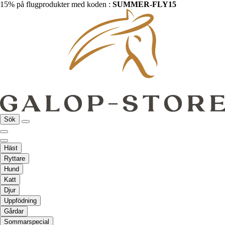
15% på flugprodukter med koden :
SUMMER-FLY15
Sök
Häst
Ryttare
Hund
Katt
Djur
Uppfödning
Gårdar
Sommarspecial