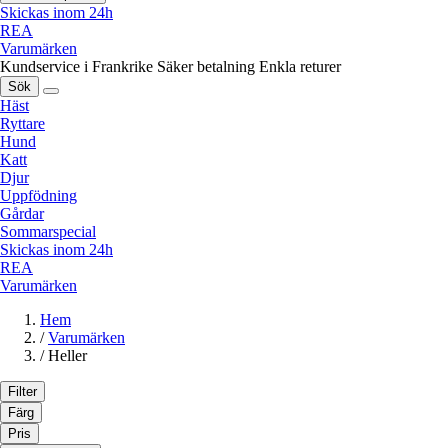
Skickas inom 24h
REA
Varumärken
Kundservice i Frankrike
Säker betalning
Enkla returer
Sök
Häst
Ryttare
Hund
Katt
Djur
Uppfödning
Gårdar
Sommarspecial
Skickas inom 24h
REA
Varumärken
Hem
/
Varumärken
/
Heller
Filter
Färg
Pris