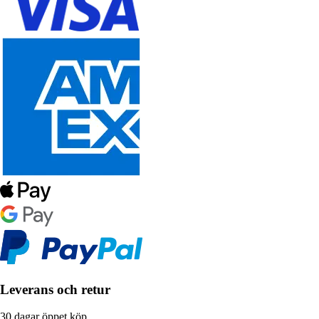
Leverans och retur
30 dagar öppet köp