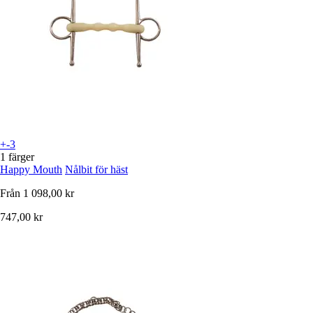
+-3
1 färger
Happy Mouth
Nålbit för häst
Från
1 098,00 kr
747,00 kr