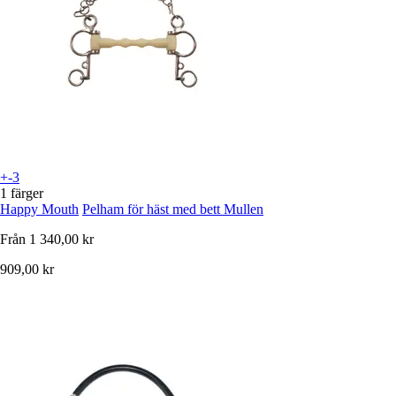
+-3
1 färger
Happy Mouth
Pelham för häst med bett Mullen
Från
1 340,00 kr
909,00 kr