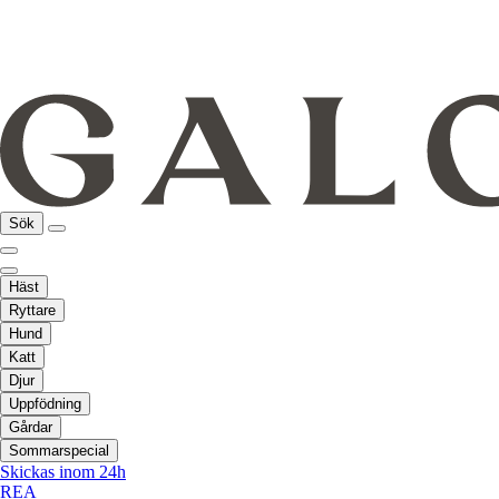
Sök
Häst
Ryttare
Hund
Katt
Djur
Uppfödning
Gårdar
Sommarspecial
Skickas inom 24h
REA