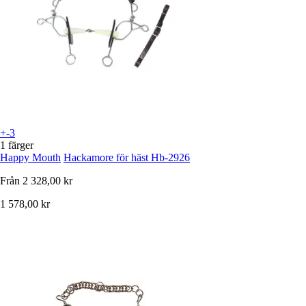
+-3
1 färger
Happy Mouth
Hackamore för häst Hb-2926
Från
2 328,00 kr
1 578,00 kr