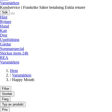
Varumärken
Kundservice i Frankrike
Säker betalning
Enkla returer
Sök
Häst
Ryttare
Hund
Katt
Djur
Uppfödning
Gårdar
Sommarspecial
Skickas inom 24h
REA
Varumärken
Hem
/
Varumärken
/
Happy Mouth
Filter
Storlek
Färg
Typ av produkt
Pris