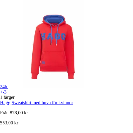
24h
+-3
1 färger
Hagg
Sweatshirt med huva för kvinnor
Från
878,00 kr
553,00 kr