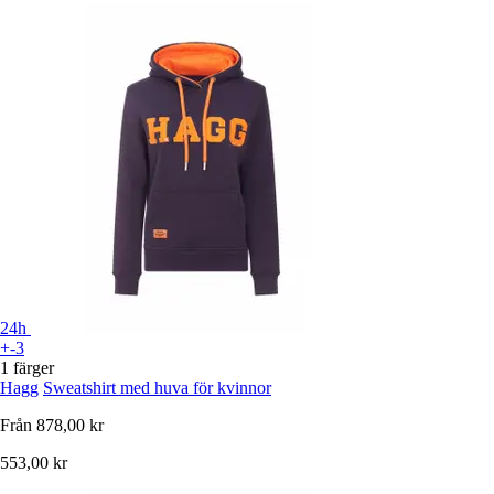
24h
+-3
1 färger
Hagg
Sweatshirt med huva för kvinnor
Från
878,00 kr
553,00 kr