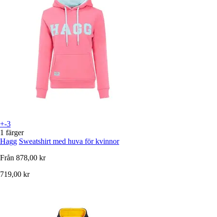
+-3
1 färger
Hagg
Sweatshirt med huva för kvinnor
Från
878,00 kr
719,00 kr