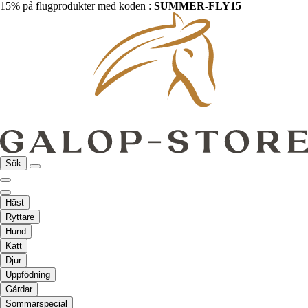
15% på flugprodukter med koden :
SUMMER-FLY15
Sök
Häst
Ryttare
Hund
Katt
Djur
Uppfödning
Gårdar
Sommarspecial