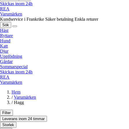
Skickas inom 24h
REA
Varumärken
Kundservice i Frankrike
Säker betalning
Enkla returer
Sök
Häst
Ryttare
Hund
Katt
Djur
Uppfödning
Gårdar
Sommarspecial
Skickas inom 24h
REA
Varumärken
Hem
/
Varumärken
/
Hagg
Filter
Leverans inom 24 timmar
Storlek