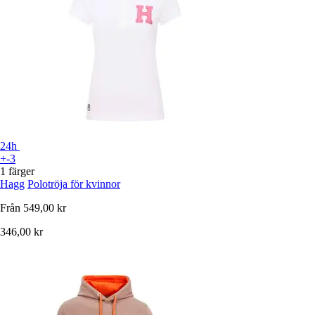
24h
+-3
1 färger
Hagg
Polotröja för kvinnor
Från
549,00 kr
346,00 kr