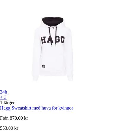
24h
+-3
1 färger
Hagg
Sweatshirt med huva för kvinnor
Från
878,00 kr
553,00 kr