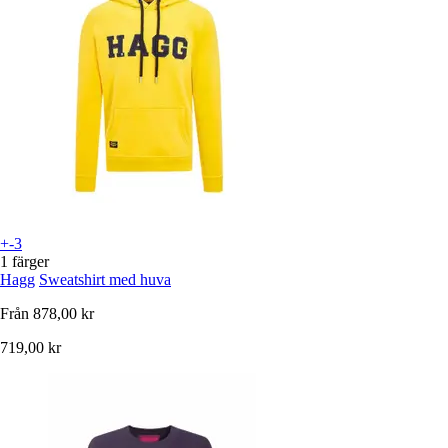
+-3
1 färger
Hagg
Sweatshirt med huva
Från
878,00 kr
719,00 kr