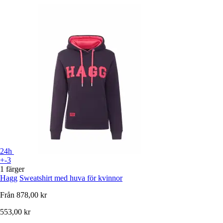
24h
+-3
1 färger
Hagg
Sweatshirt med huva för kvinnor
Från
878,00 kr
553,00 kr