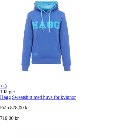
+-3
1 färger
Hagg
Sweatshirt med huva för kvinnor
Från
878,00 kr
719,00 kr