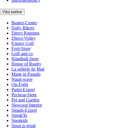
Integritetspolicy
Våra butiker
Basket-Center
Daily Bikers
Direct Running
Direct-Volley
Espace Golf
Foot-Store
Golf and co
Handball-Store
House of Rugby
La sellerie de Maé
Made in Paradis
Nauti-wave
On-Fight
Padel-Expert
Pecheur-Store
Pet and Garden
Slowood Interior
Smash-Expert
Sneak'In
Sneakids
Sport is good