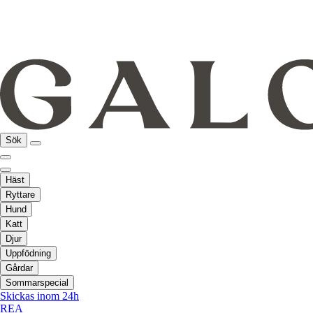
Sök
Häst
Ryttare
Hund
Katt
Djur
Uppfödning
Gårdar
Sommarspecial
Skickas inom 24h
REA