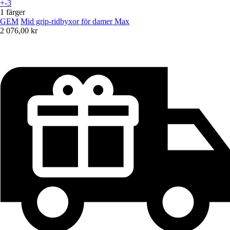
+-3
1 färger
GEM
Mid grip-ridbyxor för damer Max
2 076,00 kr