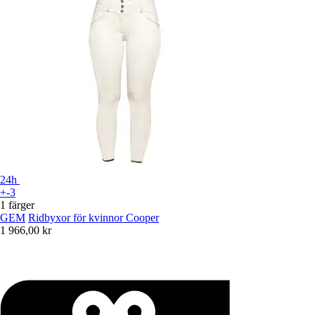
24h
+-3
1 färger
GEM
Ridbyxor för kvinnor Cooper
1 966,00 kr