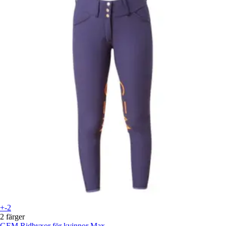
+-2
2 färger
GEM
Ridbyxor för kvinnor Max