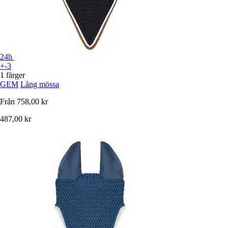
24h
+-3
1 färger
GEM
Lång mössa
Från
758,00 kr
487,00 kr