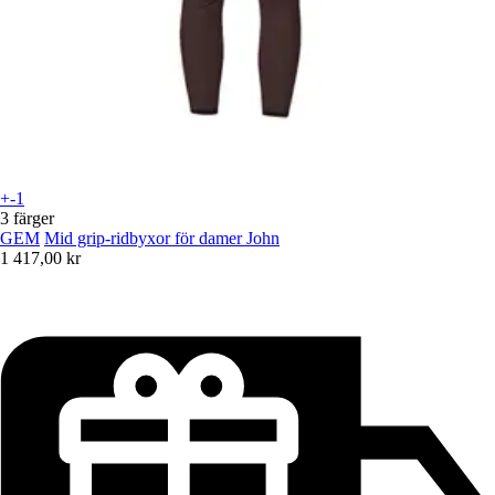
+-1
3 färger
GEM
Mid grip-ridbyxor för damer John
1 417,00 kr