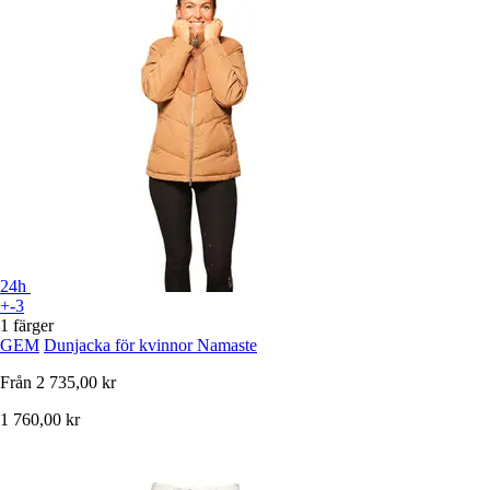
24h
+-3
1 färger
GEM
Dunjacka för kvinnor Namaste
Från
2 735,00 kr
1 760,00 kr