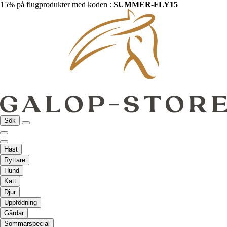
15% på flugprodukter med koden :
SUMMER-FLY15
Sök
Häst
Ryttare
Hund
Katt
Djur
Uppfödning
Gårdar
Sommarspecial