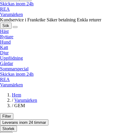
Skickas inom 24h
REA
Varumärken
Kundservice i Frankrike
Säker betalning
Enkla returer
Sök
Häst
Ryttare
Hund
Katt
Djur
Uppfödning
Gårdar
Sommarspecial
Skickas inom 24h
REA
Varumärken
Hem
/
Varumärken
/
GEM
Filter
Leverans inom 24 timmar
Storlek