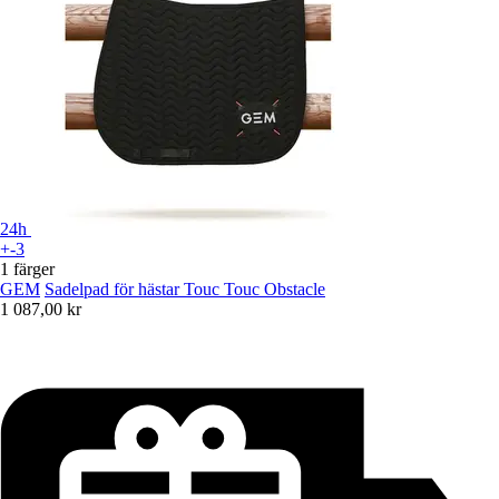
24h
+-3
1 färger
GEM
Sadelpad för hästar Touc Touc Obstacle
1 087,00 kr