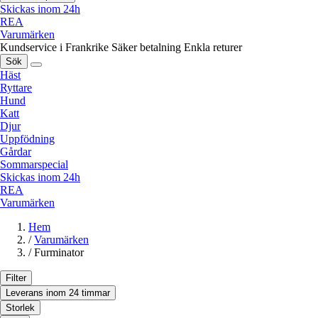
Skickas inom 24h
REA
Varumärken
Kundservice i Frankrike
Säker betalning
Enkla returer
Sök
Häst
Ryttare
Hund
Katt
Djur
Uppfödning
Gårdar
Sommarspecial
Skickas inom 24h
REA
Varumärken
Hem
/
Varumärken
/
Furminator
Filter
Leverans inom 24 timmar
Storlek