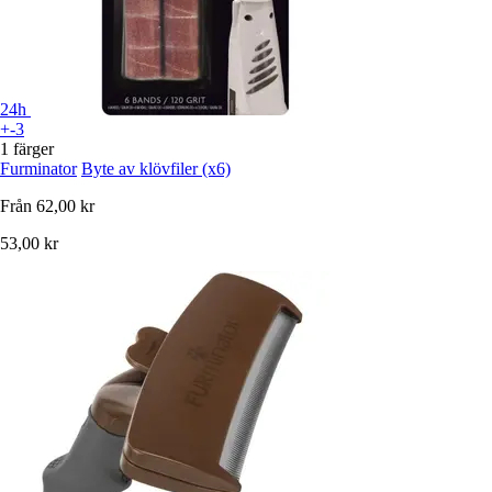
24h
+-3
1 färger
Furminator
Byte av klövfiler (x6)
Från
62,00 kr
53,00 kr