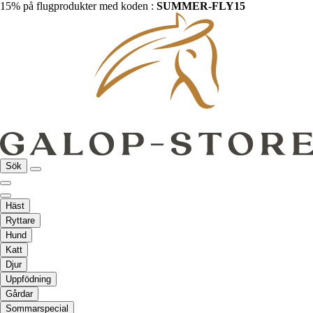
15% på flugprodukter med koden :
SUMMER-FLY15
Sök
Häst
Ryttare
Hund
Katt
Djur
Uppfödning
Gårdar
Sommarspecial