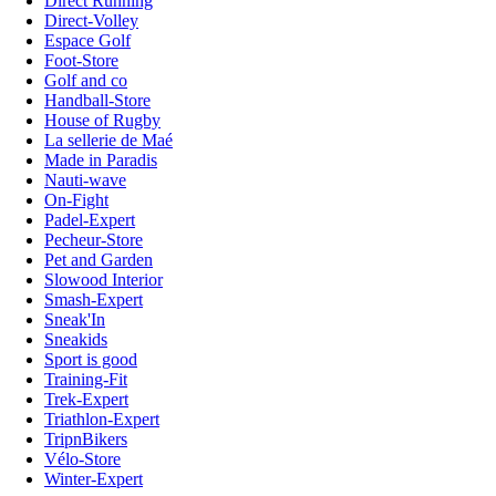
Direct Running
Direct-Volley
Espace Golf
Foot-Store
Golf and co
Handball-Store
House of Rugby
La sellerie de Maé
Made in Paradis
Nauti-wave
On-Fight
Padel-Expert
Pecheur-Store
Pet and Garden
Slowood Interior
Smash-Expert
Sneak'In
Sneakids
Sport is good
Training-Fit
Trek-Expert
Triathlon-Expert
TripnBikers
Vélo-Store
Winter-Expert