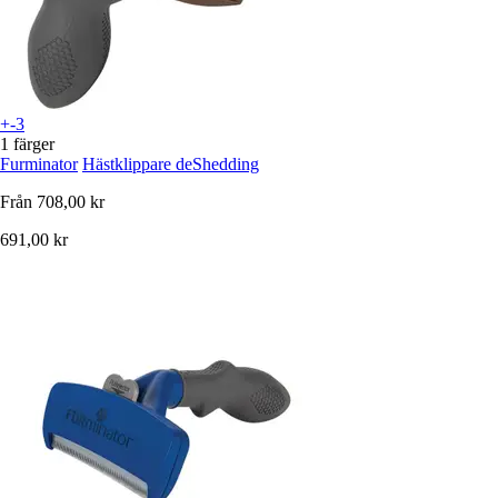
+-3
1 färger
Furminator
Hästklippare deShedding
Från
708,00 kr
691,00 kr