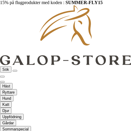
15% på flugprodukter med koden :
SUMMER-FLY15
Sök
Häst
Ryttare
Hund
Katt
Djur
Uppfödning
Gårdar
Sommarspecial