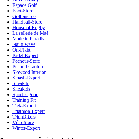
Espace Golf
Foot-Store
Golf and co
Handball-Store
House of Rugby
La sellerie de Maé
Made in Paradis
Nauti-wave
On-Fight
Padel-Expert
Pecheur-Store
Pet and Garden
Slowood Interior
Smash-Expert
Sneak'In
Sneakids
Sport is good
Training-Fit
Trek-Expert
Triathlon-Expert
TripnBikers
Vélo-Store
Winter-Expert