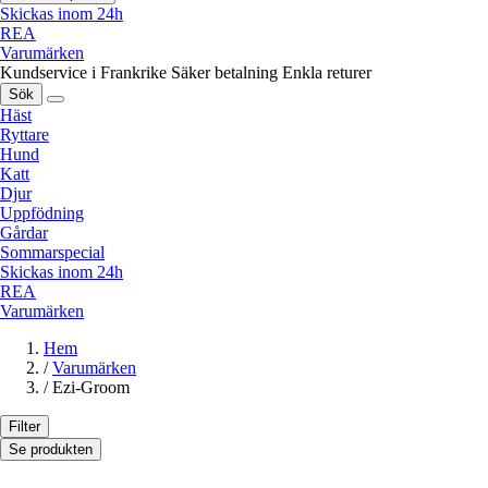
Skickas inom 24h
REA
Varumärken
Kundservice i Frankrike
Säker betalning
Enkla returer
Sök
Häst
Ryttare
Hund
Katt
Djur
Uppfödning
Gårdar
Sommarspecial
Skickas inom 24h
REA
Varumärken
Hem
/
Varumärken
/
Ezi-Groom
Filter
Se produkten