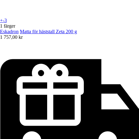
+-3
1 färger
Eskadron
Matta för häststall Zeta 200 g
1 757,00 kr