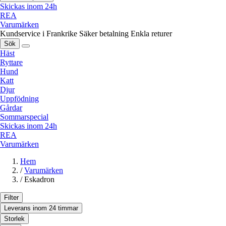
Skickas inom 24h
REA
Varumärken
Kundservice i Frankrike
Säker betalning
Enkla returer
Sök
Häst
Ryttare
Hund
Katt
Djur
Uppfödning
Gårdar
Sommarspecial
Skickas inom 24h
REA
Varumärken
Hem
/
Varumärken
/
Eskadron
Filter
Leverans inom 24 timmar
Storlek