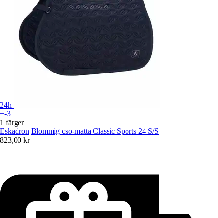
24h
+-3
1 färger
Eskadron
Blommig cso-matta Classic Sports 24 S/S
823,00 kr