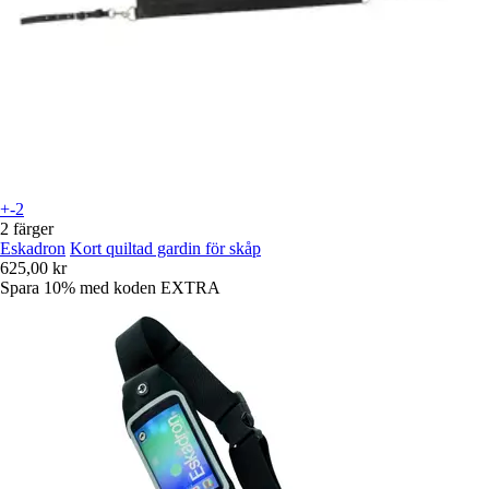
+-2
2 färger
Eskadron
Kort quiltad gardin för skåp
625,00 kr
Spara 10%
med koden
EXTRA