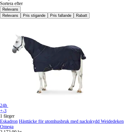
Sortera efter
Relevans
Relevans
Pris stigande
Pris fallande
Rabatt
24h
+-3
1 färger
Eskadron
Hästtäcke för utomhusbruk med nackskydd Weidedeken
Omega
2 172,00 kr