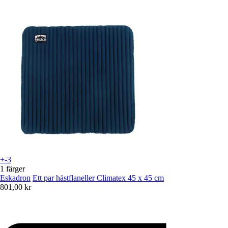
+-3
1 färger
Eskadron
Ett par hästflaneller Climatex 45 x 45 cm
801,00 kr