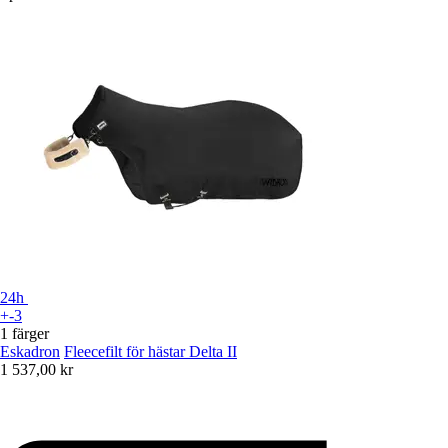
24h
+-3
1 färger
Eskadron
Fleecefilt för hästar Delta II
1 537,00 kr