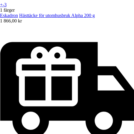
+-3
1 färger
Eskadron
Hästtäcke för utomhusbruk Alpha 200 g
1 866,00 kr