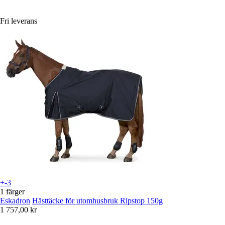
Fri leverans
+-3
1 färger
Eskadron
Hästtäcke för utomhusbruk Ripstop 150g
1 757,00 kr