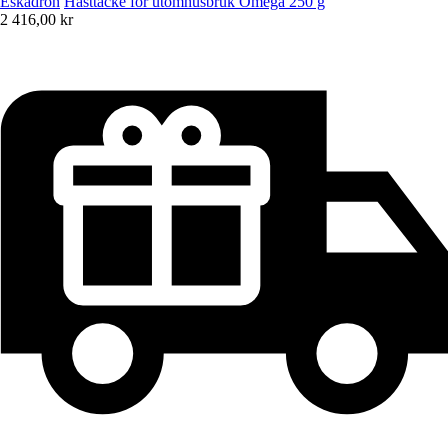
Eskadron
Hästtäcke för utomhusbruk Omega 250 g
2 416,00 kr