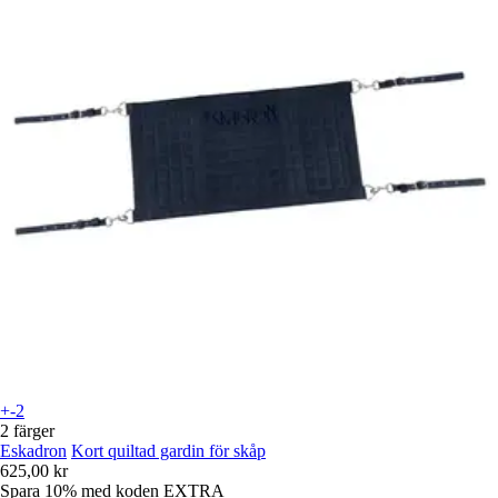
+-2
2 färger
Eskadron
Kort quiltad gardin för skåp
625,00 kr
Spara 10%
med koden
EXTRA