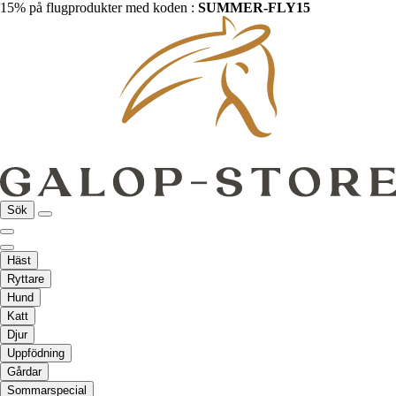
15% på flugprodukter med koden :
SUMMER-FLY15
Sök
Häst
Ryttare
Hund
Katt
Djur
Uppfödning
Gårdar
Sommarspecial