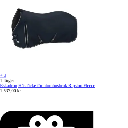
+-3
1 färger
Eskadron
Hästtäcke för utomhusbruk Ripstop Fleece
1 537,00 kr