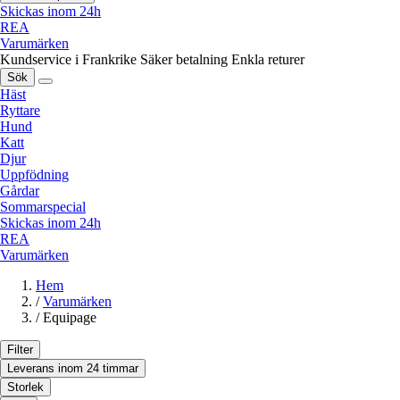
Skickas inom 24h
REA
Varumärken
Kundservice i Frankrike
Säker betalning
Enkla returer
Sök
Häst
Ryttare
Hund
Katt
Djur
Uppfödning
Gårdar
Sommarspecial
Skickas inom 24h
REA
Varumärken
Hem
/
Varumärken
/
Equipage
Filter
Leverans inom 24 timmar
Storlek