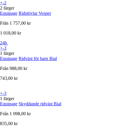
+-2
2 färger
Equipage
Ridstövlar Vesper
Från
1 757,00 kr
1 018,00 kr
24h
+-3
1 färger
Equipage
Ridväst för barn Bial
Från
988,00 kr
743,00 kr
+-3
1 färger
Equipage
Skyddande ridväst Bial
Från
1 098,00 kr
835,00 kr