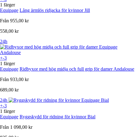
1 färger
Equipage
Lång ärmlös ridjacka för kvinnor Jill
Från
955,00 kr
558,00 kr
24h
+-3
1 färger
Equipage
Ridbyxor med hög midja och full grip för damer Andalouse
Från
933,00 kr
689,00 kr
24h
+-3
1 färger
Equipage
Ryggskydd för ridning för kvinnor Bial
Från
1 098,00 kr