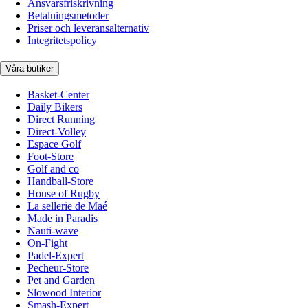
Ansvarsfriskrivning
Betalningsmetoder
Priser och leveransalternativ
Integritetspolicy
Våra butiker
Basket-Center
Daily Bikers
Direct Running
Direct-Volley
Espace Golf
Foot-Store
Golf and co
Handball-Store
House of Rugby
La sellerie de Maé
Made in Paradis
Nauti-wave
On-Fight
Padel-Expert
Pecheur-Store
Pet and Garden
Slowood Interior
Smash-Expert