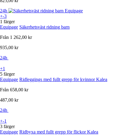
825,00 kr
24h
+-3
1 färger
Equipage
Säkerhetsväst ridning barn
Från
1 262,00 kr
935,00 kr
24h
+1
5 färger
Equipage
Ridleggings med fullt grepp för kvinnor Kalea
Från
658,00 kr
487,00 kr
24h
+-1
3 färger
Equipage
Ridbyxa med fullt grepp för flickor Kalea