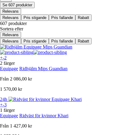
Se 607 produkter
Relevans
Relevans
Pris stigande
Pris fallande
Rabatt
607 produkter
Sortera efter
Relevans
Relevans
Pris stigande
Pris fallande
Rabatt
+-2
2 färger
Equipage
Ridhjälm Mips Guandian
Från
2 086,00 kr
1 570,00 kr
24h
+-3
1 färger
Equipage
Ridväst för kvinnor Khari
Från
1 427,00 kr