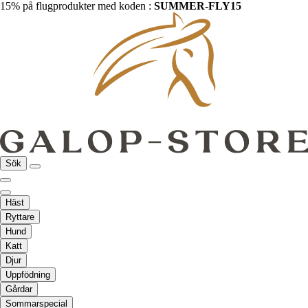
15% på flugprodukter med koden :
SUMMER-FLY15
Sök
Häst
Ryttare
Hund
Katt
Djur
Uppfödning
Gårdar
Sommarspecial