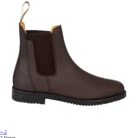
+-2
2 färger