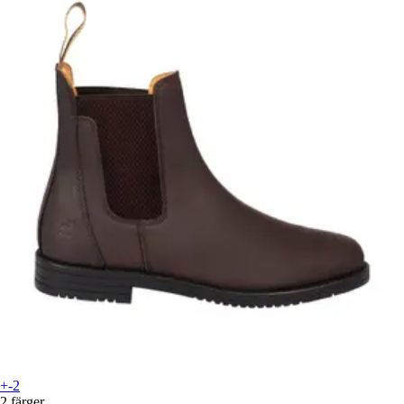
+-2
2 färger