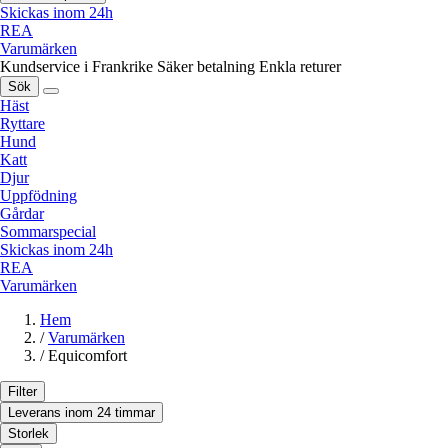
Skickas inom 24h
REA
Varumärken
Kundservice i Frankrike
Säker betalning
Enkla returer
Sök
Häst
Ryttare
Hund
Katt
Djur
Uppfödning
Gårdar
Sommarspecial
Skickas inom 24h
REA
Varumärken
Hem
/
Varumärken
/
Equicomfort
Filter
Leverans inom 24 timmar
Storlek