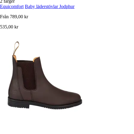
2 färger
Equicomfort
Baby läderstövlar Jodphur
Från
789,00 kr
535,00 kr