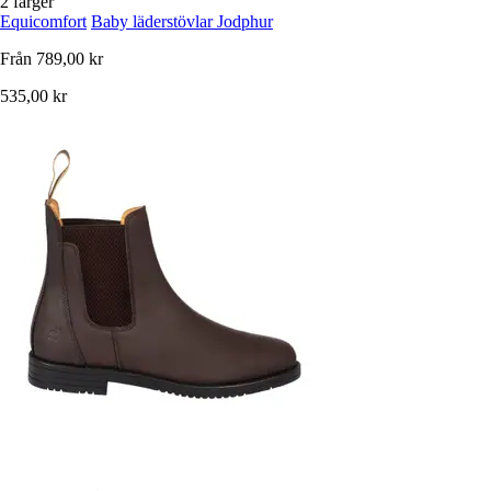
2 färger
Equicomfort
Baby läderstövlar Jodphur
Från
789,00 kr
535,00 kr