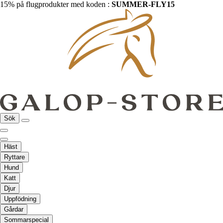
15% på flugprodukter med koden :
SUMMER-FLY15
Sök
Häst
Ryttare
Hund
Katt
Djur
Uppfödning
Gårdar
Sommarspecial