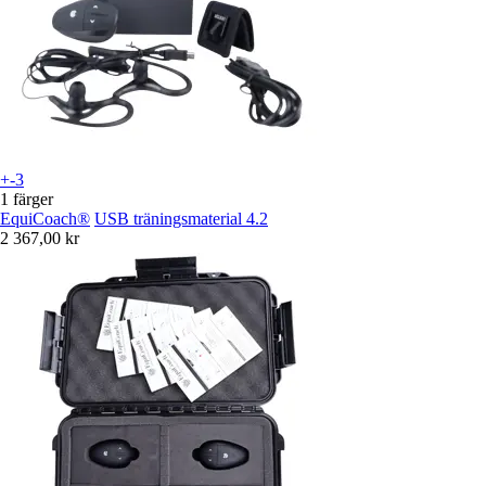
+-3
1 färger
EquiCoach®
USB träningsmaterial 4.2
2 367,00 kr