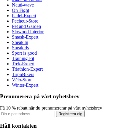
Nauti-wave
On-Fight
Padel-Expert
Pecheur-Store
Pet and Garden
Slowood Interior
Smash-Expert
Sneak'In
Sneakids
Sport is good
Training-Fit
Trek-Expert
Triathlon-Expert
TripnBikers
Vélo-Store
Winter-Expert
Prenumerera på vårt nyhetsbrev
Få 10 % rabatt när du prenumererar på vårt nyhetsbrev
Registrera dig
Håll kontakten