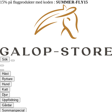
15% på flugprodukter med koden :
SUMMER-FLY15
Sök
Häst
Ryttare
Hund
Katt
Djur
Uppfödning
Gårdar
Sommarspecial