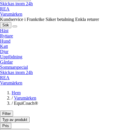
Skickas inom 24h
REA
Varumärken
Kundservice i Frankrike
Säker betalning
Enkla returer
Sök
Häst
Ryttare
Hund
Katt
Djur
Uppfödning
Gårdar
Sommarspecial
Skickas inom 24h
REA
Varumärken
Hem
/
Varumärken
/
EquiCoach®
Filter
Typ av produkt
Pris