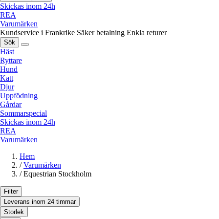
Skickas inom 24h
REA
Varumärken
Kundservice i Frankrike
Säker betalning
Enkla returer
Sök
Häst
Ryttare
Hund
Katt
Djur
Uppfödning
Gårdar
Sommarspecial
Skickas inom 24h
REA
Varumärken
Hem
/
Varumärken
/
Equestrian Stockholm
Filter
Leverans inom 24 timmar
Storlek