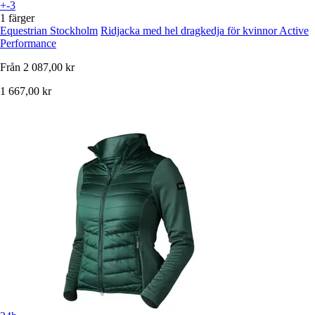
+-3
1 färger
Equestrian Stockholm
Ridjacka med hel dragkedja för kvinnor Active
Performance
Från
2 087,00 kr
1 667,00 kr