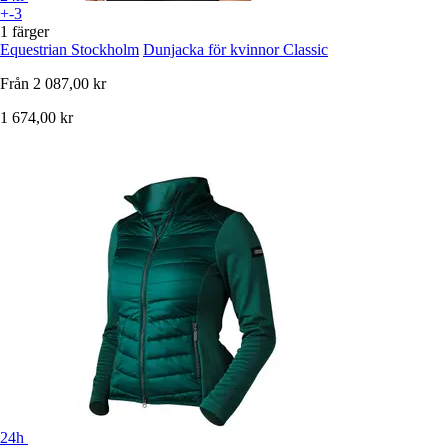
+-3
1 färger
Equestrian Stockholm
Dunjacka för kvinnor Classic
Från
2 087,00 kr
1 674,00 kr
24h