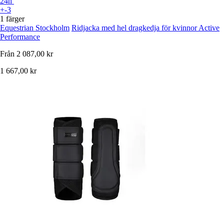
24h
+-3
1 färger
Equestrian Stockholm
Ridjacka med hel dragkedja för kvinnor Active
Performance
Från
2 087,00 kr
1 667,00 kr