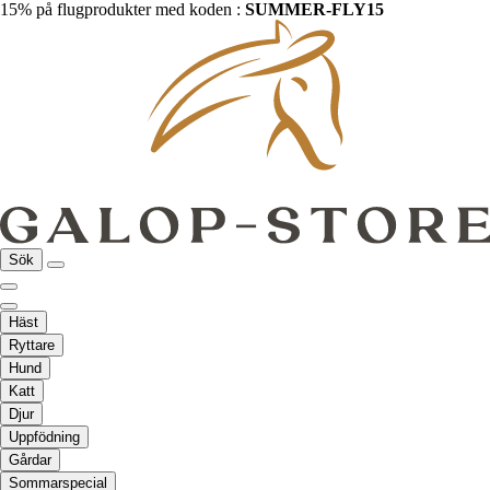
15% på flugprodukter med koden :
SUMMER-FLY15
Sök
Häst
Ryttare
Hund
Katt
Djur
Uppfödning
Gårdar
Sommarspecial