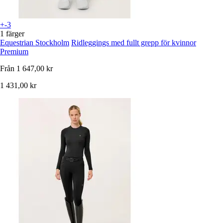
+-3
1 färger
Equestrian Stockholm
Ridleggings med fullt grepp för kvinnor
Premium
Från
1 647,00 kr
1 431,00 kr