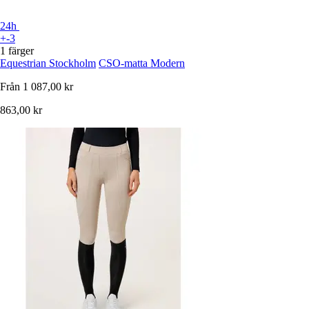
24h
+-3
1 färger
Equestrian Stockholm
CSO-matta Modern
Från
1 087,00 kr
863,00 kr