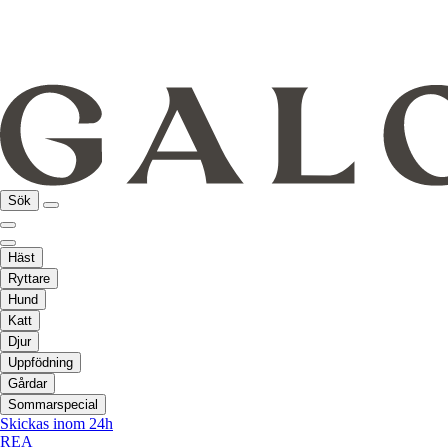
Sök
Häst
Ryttare
Hund
Katt
Djur
Uppfödning
Gårdar
Sommarspecial
Skickas inom 24h
REA