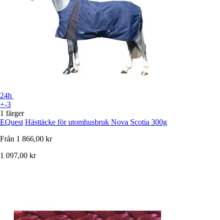
24h
+-3
1 färger
EQuest
Hästtäcke för utomhusbruk Nova Scotia 300g
Från
1 866,00 kr
1 097,00 kr