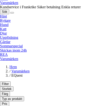
Varumärken
Kundservice i Frankrike
Säker betalning
Enkla returer
Sök
Häst
Ryttare
Hund
Katt
Djur
Uppfödning
Gårdar
Sommarspecial
Skickas inom 24h
REA
Varumärken
Hem
/
Varumärken
/
EQuest
Filter
Storlek
Färg
Typ av produkt
Pris