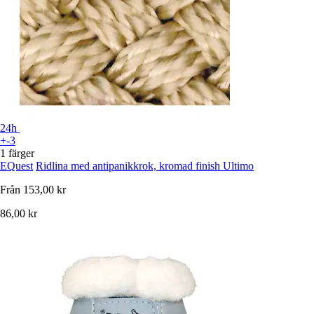
24h
+-3
1 färger
EQuest
Ridlina med antipanikkrok, kromad finish Ultimo
Från
153,00 kr
86,00 kr