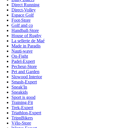
Direct Running
Direct-Volley
Espace Golf
Foot-Store
Golf and co
Handball-Store
House of Rugby
La sellerie de Maé
Made in Paradis
Nauti-wave
On-Fight
Padel-Expert
Pecheur-Store
Pet and Garden
Slowood Interior
Smash-Expert
Sneak'In
Sneakids
Sport is good
Training-Fit
Trek-Expert
Triathlon-Expert
TripnBikers
Vélo-Store