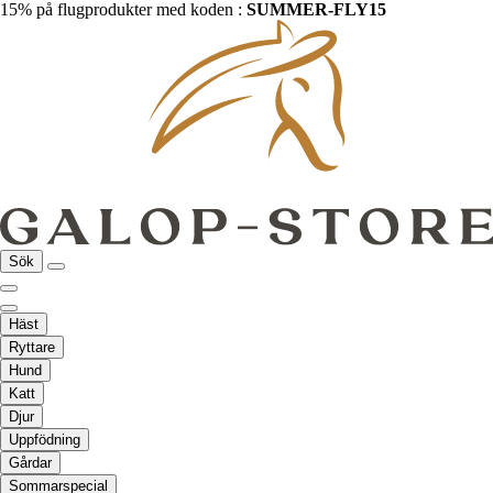
15% på flugprodukter med koden :
SUMMER-FLY15
Sök
Häst
Ryttare
Hund
Katt
Djur
Uppfödning
Gårdar
Sommarspecial