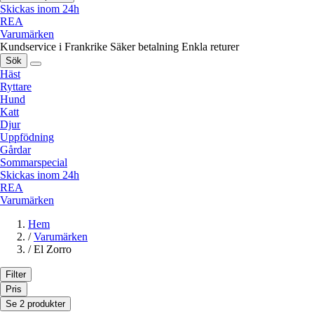
Skickas inom 24h
REA
Varumärken
Kundservice i Frankrike
Säker betalning
Enkla returer
Sök
Häst
Ryttare
Hund
Katt
Djur
Uppfödning
Gårdar
Sommarspecial
Skickas inom 24h
REA
Varumärken
Hem
/
Varumärken
/
El Zorro
Filter
Pris
Se 2 produkter