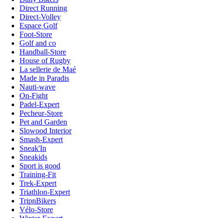
Direct Running
Direct-Volley
Espace Golf
Foot-Store
Golf and co
Handball-Store
House of Rugby
La sellerie de Maé
Made in Paradis
Nauti-wave
On-Fight
Padel-Expert
Pecheur-Store
Pet and Garden
Slowood Interior
Smash-Expert
Sneak'In
Sneakids
Sport is good
Training-Fit
Trek-Expert
Triathlon-Expert
TripnBikers
Vélo-Store