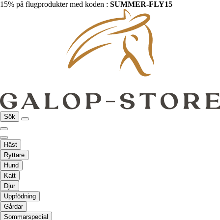
15% på flugprodukter med koden :
SUMMER-FLY15
Sök
Häst
Ryttare
Hund
Katt
Djur
Uppfödning
Gårdar
Sommarspecial