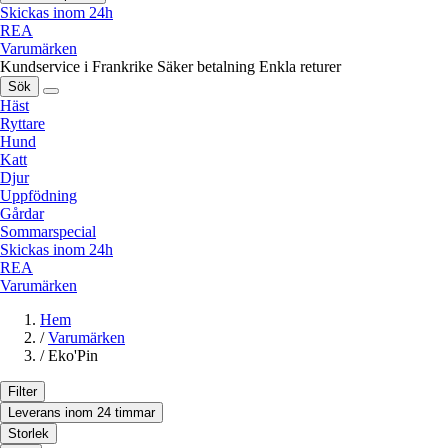
Skickas inom 24h
REA
Varumärken
Kundservice i Frankrike
Säker betalning
Enkla returer
Sök
Häst
Ryttare
Hund
Katt
Djur
Uppfödning
Gårdar
Sommarspecial
Skickas inom 24h
REA
Varumärken
Hem
/
Varumärken
/
Eko'Pin
Filter
Leverans inom 24 timmar
Storlek