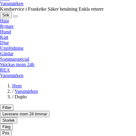
Varumärken
Kundservice i Frankrike
Säker betalning
Enkla returer
Sök
Häst
Ryttare
Hund
Katt
Djur
Uppfödning
Gårdar
Sommarspecial
Skickas inom 24h
REA
Varumärken
Hem
/
Varumärken
/
Duplo
Filter
Leverans inom 24 timmar
Storlek
Färg
Pris