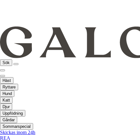
Sök
Häst
Ryttare
Hund
Katt
Djur
Uppfödning
Gårdar
Sommarspecial
Skickas inom 24h
REA