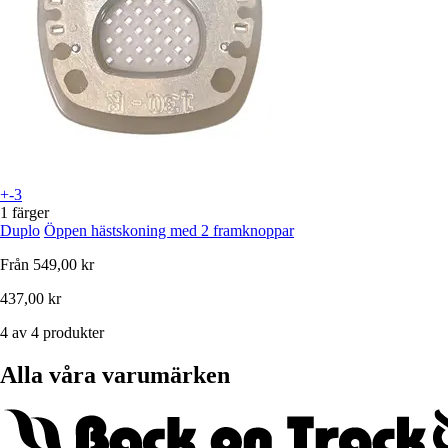
+-3
1 färger
Duplo
Öppen hästskoning med 2 framknoppar
Från
549,00 kr
437,00 kr
4 av 4 produkter
Alla våra varumärken