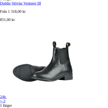
Dublin
Stövlar Venturer III
Från
1 318,00 kr
851,00 kr
24h
+-3
1 färger