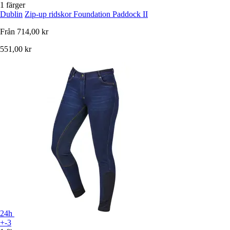
1 färger
Dublin
Zip-up ridskor Foundation Paddock II
Från
714,00 kr
551,00 kr
24h
+-3