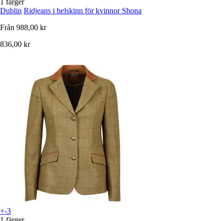
1 färger
Dublin
Ridjeans i helskinn för kvinnor Shona
Från
988,00 kr
836,00 kr
+-3
1 färger