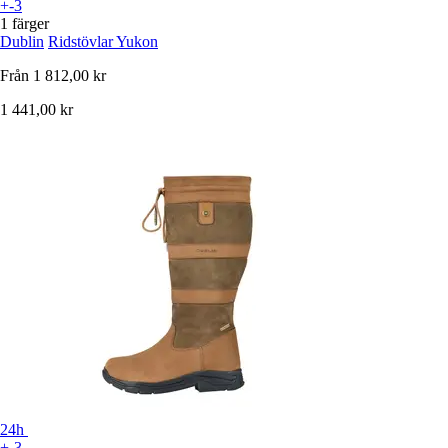
+-3
1 färger
Dublin
Ridstövlar Yukon
Från
1 812,00 kr
1 441,00 kr
24h
+-3