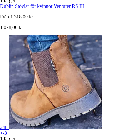
1 färger
Dublin
Stövlar för kvinnor Venturer RS III
Från
1 318,00 kr
1 078,00 kr
24h
+-3
1 färger