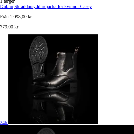
1 färger
Dublin
Skräddarsydd ridjacka för kvinnor Casey
Från
1 098,00 kr
779,00 kr
24h