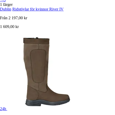
1 färger
Dublin
Ridstövlar för kvinnor River IV
Från
2 197,00 kr
1 609,00 kr
24h