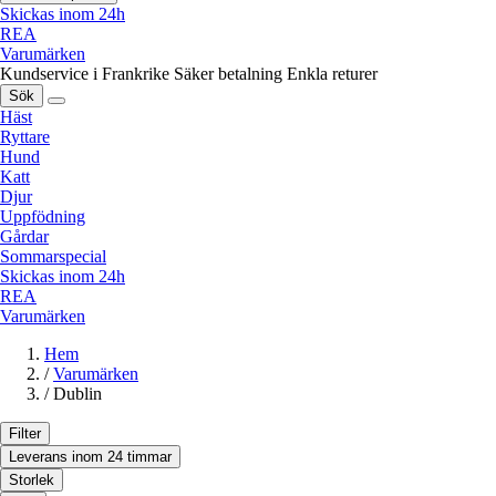
Skickas inom 24h
REA
Varumärken
Kundservice i Frankrike
Säker betalning
Enkla returer
Sök
Häst
Ryttare
Hund
Katt
Djur
Uppfödning
Gårdar
Sommarspecial
Skickas inom 24h
REA
Varumärken
Hem
/
Varumärken
/
Dublin
Filter
Leverans inom 24 timmar
Storlek