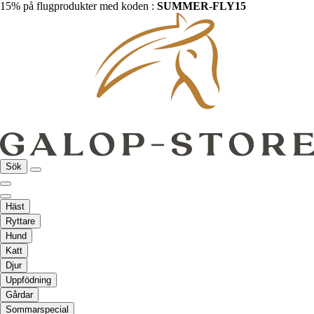
15% på flugprodukter med koden :
SUMMER-FLY15
Sök
Häst
Ryttare
Hund
Katt
Djur
Uppfödning
Gårdar
Sommarspecial