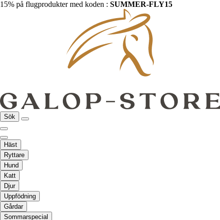
15% på flugprodukter med koden :
SUMMER-FLY15
Sök
Häst
Ryttare
Hund
Katt
Djur
Uppfödning
Gårdar
Sommarspecial