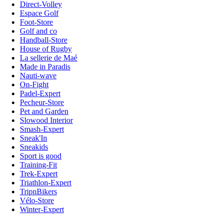
Direct-Volley
Espace Golf
Foot-Store
Golf and co
Handball-Store
House of Rugby
La sellerie de Maé
Made in Paradis
Nauti-wave
On-Fight
Padel-Expert
Pecheur-Store
Pet and Garden
Slowood Interior
Smash-Expert
Sneak'In
Sneakids
Sport is good
Training-Fit
Trek-Expert
Triathlon-Expert
TripnBikers
Vélo-Store
Winter-Expert