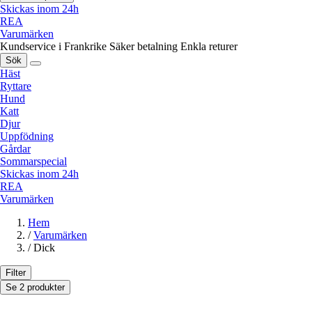
Skickas inom 24h
REA
Varumärken
Kundservice i Frankrike
Säker betalning
Enkla returer
Sök
Häst
Ryttare
Hund
Katt
Djur
Uppfödning
Gårdar
Sommarspecial
Skickas inom 24h
REA
Varumärken
Hem
/
Varumärken
/
Dick
Filter
Se 2 produkter