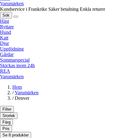
Varumärken
Kundservice i Frankrike
Säker betalning
Enkla returer
Sök
Häst
Ryttare
Hund
Katt
Djur
Uppfödning
Gårdar
Sommarspecial
Skickas inom 24h
REA
Varumärken
Hem
/
Varumärken
/
Denver
Filter
Storlek
Färg
Pris
Se 8 produkter