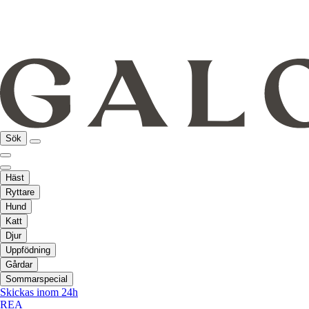
Sök
Häst
Ryttare
Hund
Katt
Djur
Uppfödning
Gårdar
Sommarspecial
Skickas inom 24h
REA