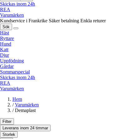
Skickas inom 24h
REA
Varumärken
Kundservice i Frankrike
Säker betalning
Enkla returer
Sök
Häst
Ryttare
Hund
Katt
Djur
Uppfödning
Gårdar
Sommarspecial
Skickas inom 24h
REA
Varumärken
Hem
/
Varumärken
/
Demaplast
Filter
Leverans inom 24 timmar
Storlek