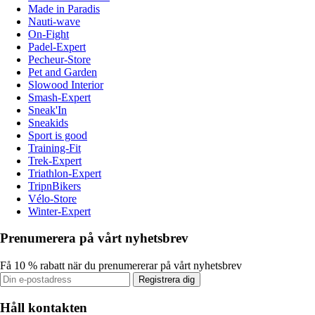
Made in Paradis
Nauti-wave
On-Fight
Padel-Expert
Pecheur-Store
Pet and Garden
Slowood Interior
Smash-Expert
Sneak'In
Sneakids
Sport is good
Training-Fit
Trek-Expert
Triathlon-Expert
TripnBikers
Vélo-Store
Winter-Expert
Prenumerera på vårt nyhetsbrev
Få 10 % rabatt när du prenumererar på vårt nyhetsbrev
Registrera dig
Håll kontakten