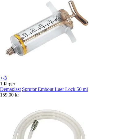
+-3
1 färger
Demaplast
Sprutor Embout Luer Lock 50 ml
159,00 kr