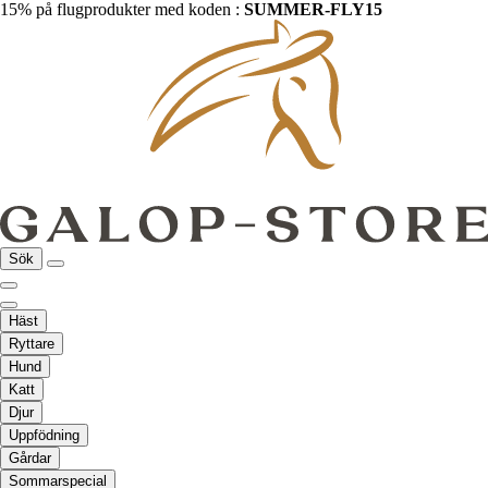
15% på flugprodukter med koden :
SUMMER-FLY15
Sök
Häst
Ryttare
Hund
Katt
Djur
Uppfödning
Gårdar
Sommarspecial