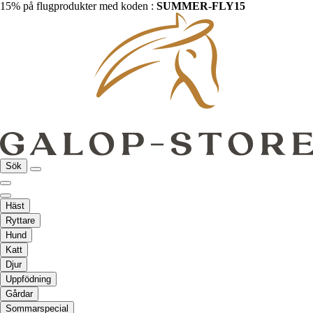
15% på flugprodukter med koden :
SUMMER-FLY15
Sök
Häst
Ryttare
Hund
Katt
Djur
Uppfödning
Gårdar
Sommarspecial