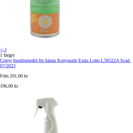
+-3
1 färger
Copyr
Insektsmedel för hästar Kenyasafe Extra Lotto L58322A Scad.
07/2023
Från
291,00 kr
196,00 kr