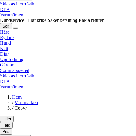
Skickas inom 24h
REA
Varumärken
Kundservice i Frankrike
Säker betalning
Enkla returer
Sök
Häst
Ryttare
Hund
Katt
Djur
Uppfödning
Gårdar
Sommarspecial
Skickas inom 24h
REA
Varumärken
Hem
/
Varumärken
/
Copyr
Filter
Färg
Pris