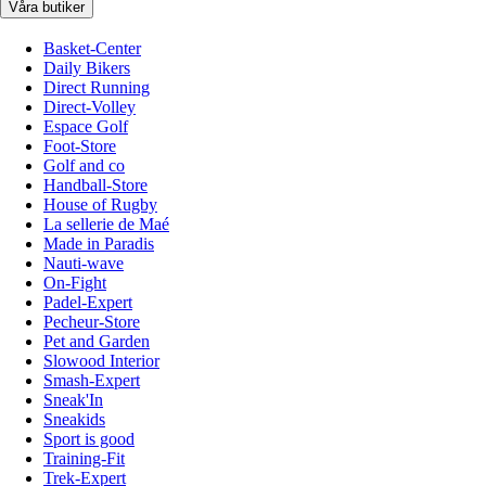
Våra butiker
Basket-Center
Daily Bikers
Direct Running
Direct-Volley
Espace Golf
Foot-Store
Golf and co
Handball-Store
House of Rugby
La sellerie de Maé
Made in Paradis
Nauti-wave
On-Fight
Padel-Expert
Pecheur-Store
Pet and Garden
Slowood Interior
Smash-Expert
Sneak'In
Sneakids
Sport is good
Training-Fit
Trek-Expert