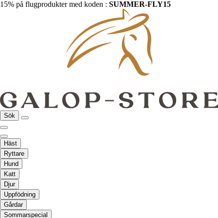
15% på flugprodukter med koden :
SUMMER-FLY15
Sök
Häst
Ryttare
Hund
Katt
Djur
Uppfödning
Gårdar
Sommarspecial