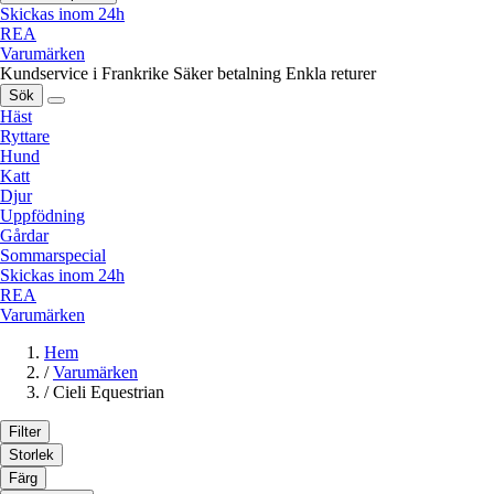
Skickas inom 24h
REA
Varumärken
Kundservice i Frankrike
Säker betalning
Enkla returer
Sök
Häst
Ryttare
Hund
Katt
Djur
Uppfödning
Gårdar
Sommarspecial
Skickas inom 24h
REA
Varumärken
Hem
/
Varumärken
/
Cieli Equestrian
Filter
Storlek
Färg