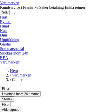
Varumärken
Kundservice i Frankrike
Säker betalning
Enkla returer
Sök
Häst
Ryttare
Hund
Katt
Djur
Uppfödning
Gårdar
Sommarspecial
Skickas inom 24h
REA
Varumärken
Hem
/
Varumärken
/
Canter
Filter
Leverans inom 24 timmar
Storlek
Färg
Åldersgrupp