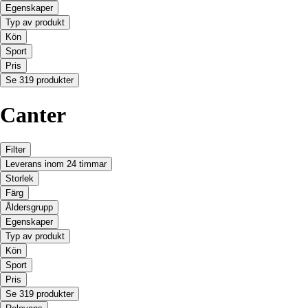
Egenskaper
Typ av produkt
Kön
Sport
Pris
Se 319 produkter
Canter
Filter
Leverans inom 24 timmar
Storlek
Färg
Åldersgrupp
Egenskaper
Typ av produkt
Kön
Sport
Pris
Se 319 produkter