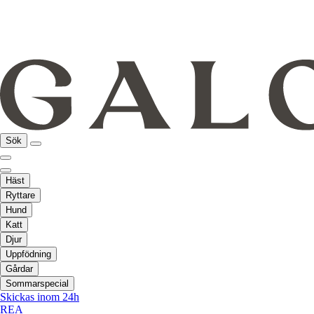
Sök
Häst
Ryttare
Hund
Katt
Djur
Uppfödning
Gårdar
Sommarspecial
Skickas inom 24h
REA