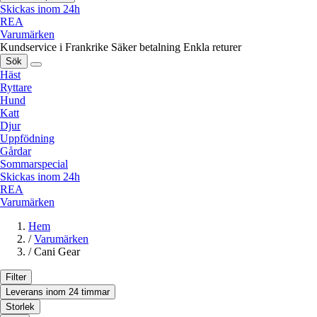
Skickas inom 24h
REA
Varumärken
Kundservice i Frankrike
Säker betalning
Enkla returer
Sök
Häst
Ryttare
Hund
Katt
Djur
Uppfödning
Gårdar
Sommarspecial
Skickas inom 24h
REA
Varumärken
Hem
/
Varumärken
/
Cani Gear
Filter
Leverans inom 24 timmar
Storlek