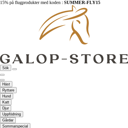
15% på flugprodukter med koden :
SUMMER-FLY15
Sök
Häst
Ryttare
Hund
Katt
Djur
Uppfödning
Gårdar
Sommarspecial