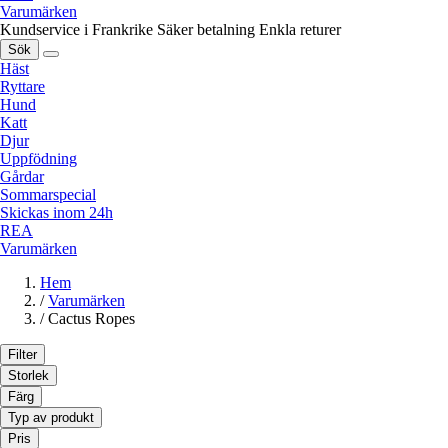
Varumärken
Kundservice i Frankrike
Säker betalning
Enkla returer
Sök
Häst
Ryttare
Hund
Katt
Djur
Uppfödning
Gårdar
Sommarspecial
Skickas inom 24h
REA
Varumärken
Hem
/
Varumärken
/
Cactus Ropes
Filter
Storlek
Färg
Typ av produkt
Pris