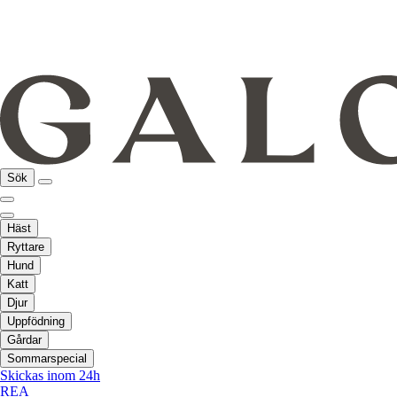
Sök
Häst
Ryttare
Hund
Katt
Djur
Uppfödning
Gårdar
Sommarspecial
Skickas inom 24h
REA