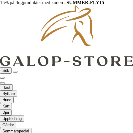
15% på flugprodukter med koden :
SUMMER-FLY15
Sök
Häst
Ryttare
Hund
Katt
Djur
Uppfödning
Gårdar
Sommarspecial