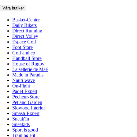
Våra butiker
Basket-Center
Daily Bikers
Direct Running
Direct-Volley
Espace Golf
Foot-Store
Golf and co
Handball-Store
House of Rugby
La sellerie de Maé
Made in Paradis
Nauti-wave
On-Fight
Padel-Expert
Pecheur-Store
Pet and Garden
Slowood Interior
Smash-Expert
Sneak'In
Sneakids
Sport is good
Training-Fit