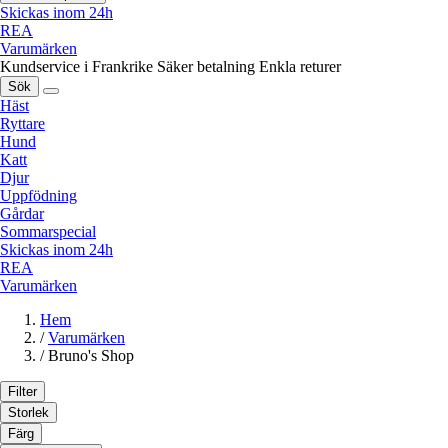
Skickas inom 24h
REA
Varumärken
Kundservice i Frankrike
Säker betalning
Enkla returer
Sök
Häst
Ryttare
Hund
Katt
Djur
Uppfödning
Gårdar
Sommarspecial
Skickas inom 24h
REA
Varumärken
Hem
/
Varumärken
/
Bruno's Shop
Filter
Storlek
Färg