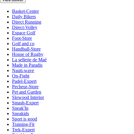
Basket-Center
Daily Bikers
Direct Running
Direct-Volley
Espace Golf
Foot-Store
Golf and co
Handball-Store
House of Rugby
La sellerie de Maé
Made in Paradis
Nauti-wave
On-Fight
Padel-Expert
Pecheur-Store
Pet and Garden
Slowood Interior
Smash-Expert
Sneak'In
Sneakids
Sport is good
Training-Fit
Trek-Expert