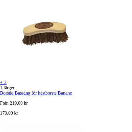
+-3
1 färger
Borstiq
Bassäng för hästborste Banane
Från
219,00 kr
170,00 kr