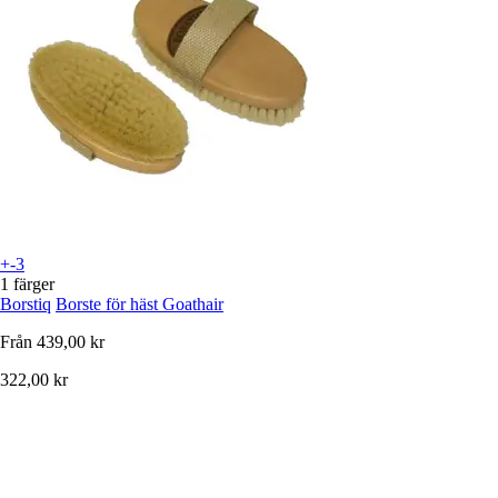
+-3
1 färger
Borstiq
Borste för häst Goathair
Från
439,00 kr
322,00 kr