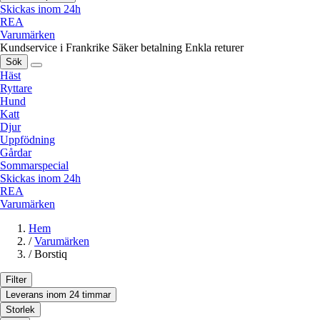
Skickas inom 24h
REA
Varumärken
Kundservice i Frankrike
Säker betalning
Enkla returer
Sök
Häst
Ryttare
Hund
Katt
Djur
Uppfödning
Gårdar
Sommarspecial
Skickas inom 24h
REA
Varumärken
Hem
/
Varumärken
/
Borstiq
Filter
Leverans inom 24 timmar
Storlek