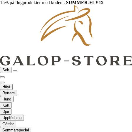
15% på flugprodukter med koden :
SUMMER-FLY15
Sök
Häst
Ryttare
Hund
Katt
Djur
Uppfödning
Gårdar
Sommarspecial