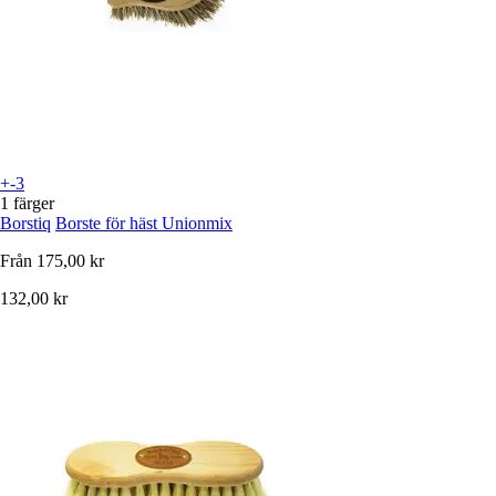
+-3
1 färger
Borstiq
Borste för häst Unionmix
Från
175,00 kr
132,00 kr