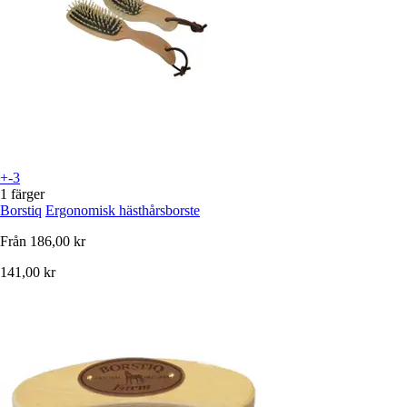
+-3
1 färger
Borstiq
Ergonomisk hästhårsborste
Från
186,00 kr
141,00 kr